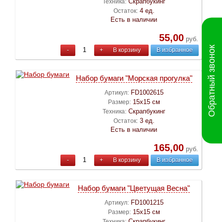
Скрапбукинг
Техника:
4 ед.
Остаток:
Есть в наличии
55,00
руб.
Обратный звонок
-
+
В корзину
В избранное
Набор бумаги "Морская прогулка"
FD1002615
Артикул:
15х15 см
Размер:
Скрапбукинг
Техника:
3 ед.
Остаток:
Есть в наличии
165,00
руб.
-
+
В корзину
В избранное
Набор бумаги "Цветущая Весна"
FD1001215
Артикул:
15х15 см
Размер:
Скрапбукинг
Техника: