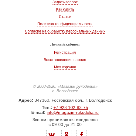
Задать вопрос
Как купить
Статьи
Политика конфиденциальности
Согласие на обработку персональных данных
Личный кабинет
Регистрация
Восстановление пароля
Моя корзина
© 2008-2026
, «Магазин рукоделия»
г. Волгодонск
Адрес:
347360, Ростовская обл., г. Волгодонск
Тел.:
+7 928 102-83-75
E-mail:
info@magazin-rukodelia.ru
Звонки принимаются ежедневно
с 09-00 до 21-00