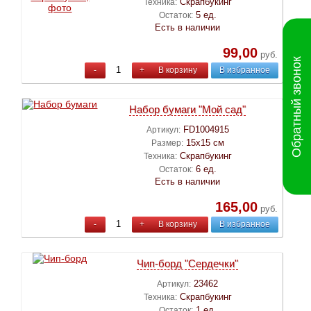
Скрапбукинг
Техника:
5 ед.
Остаток:
Есть в наличии
99,00
руб.
Обратный звонок
-
+
В корзину
В избранное
Набор бумаги "Мой сад"
FD1004915
Артикул:
15х15 см
Размер:
Скрапбукинг
Техника:
6 ед.
Остаток:
Есть в наличии
165,00
руб.
-
+
В корзину
В избранное
Чип-борд "Сердечки"
23462
Артикул:
Скрапбукинг
Техника:
1 ед.
Остаток: