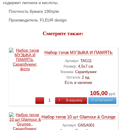
содержит лигнина и кислоты.
Плотность бумаги 190гр/м
Производитель: FLEUR design
Смотрите также:
Набор тэгов МУЗЫКА И ПАМЯТЬ
TAG11
Артикул:
4,5х7 см
Размер:
Скрапбукинг
Техника:
2 ед.
Остаток:
Есть в наличии
105,00
руб.
-
+
В корзину
В избранное
Набор тегов 10 шт Glamour & Grunge
GNSA001
Артикул: