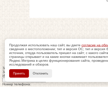
Продолжая использовать наш сайт, вы даете
согласие на обр
сведения о местоположении; тип и версия ОС; тип и версия б
источник, откуда пользователь пришел на сайт; с какого сайт
страницы открывает и на какие кнопки нажимает пользовате
Яндекс.Метрика в целях функционирования сайта, проведения
исследований и обзоров.
Закрыть
Заказ обратного звонка
Принять
Отклонить
Имя Отчество:
Номер телефона:
с кодом города
Когда позвонить?