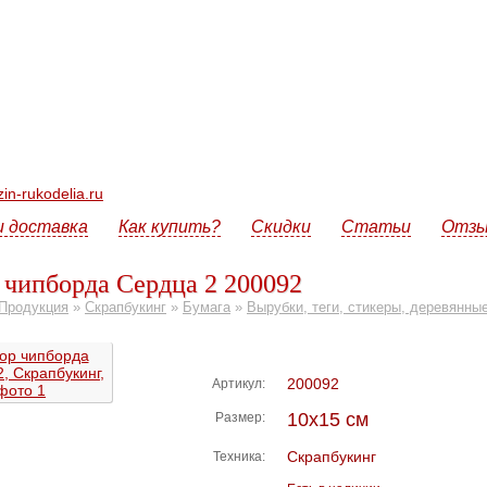
n-rukodelia.ru
и доставка
Как купить?
Скидки
Статьи
Отз
 чипборда Сердца 2 200092
Продукция
»
Скрапбукинг
»
Бумага
»
Вырубки, теги, стикеры, деревянны
200092
Артикул:
10х15 см
Размер:
Скрапбукинг
Техника: