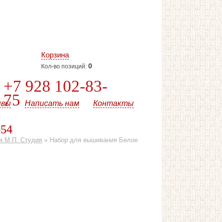
Корзина
0
Кол-во позиций:
+7 928 102-83-
75
ывы
Написать нам
Контакты
054
я М.П. Студия
»
Набор для вышивания Белое