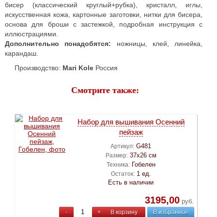
бисер (классический круглый+рубка), кристалл, иглы,
искусственная кожа, картонные заготовки, нитки для бисера,
основа для броши с застежкой, подробная инструкция с
иллюстрациями.
Дополнительно понадобятся:
ножницы, клей, линейка,
карандаш.
Производство:
Mari Kole
Россия
Смотрите также:
Набор для вышивания Осенний
пейзаж
G481
Артикул:
37х26 см
Размер:
Гобелен
Техника:
1 ед.
Остаток:
Есть в наличии
3195,00
руб.
-
+
В корзину
В избранное