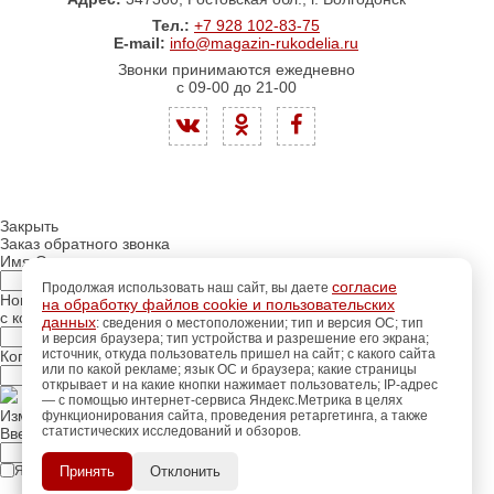
Тел.:
+7 928 102-83-75
E-mail:
info@magazin-rukodelia.ru
Звонки принимаются ежедневно
с 09-00 до 21-00
Закрыть
Заказ обратного звонка
Имя Отчество:
согласие
Продолжая использовать наш сайт, вы даете
Номер телефона:
на обработку файлов cookie и пользовательских
с кодом города
данных
: сведения о местоположении; тип и версия ОС; тип
и версия браузера; тип устройства и разрешение его экрана;
источник, откуда пользователь пришел на сайт; с какого сайта
Когда позвонить?
или по какой рекламе; язык ОС и браузера; какие страницы
открывает и на какие кнопки нажимает пользователь; IP-адрес
— с помощью интернет-сервиса Яндекс.Метрика в целях
Изменить число
функционирования сайта, проведения ретаргетинга, а также
статистических исследований и обзоров.
регистрацию
Введите текст с картинки:
Пройдите
для
использования
ПОЗЖЕ
Я принимаю условия
Принять
Отклонить
политики конфиденциальности
дополнительных возможностей
сайта.