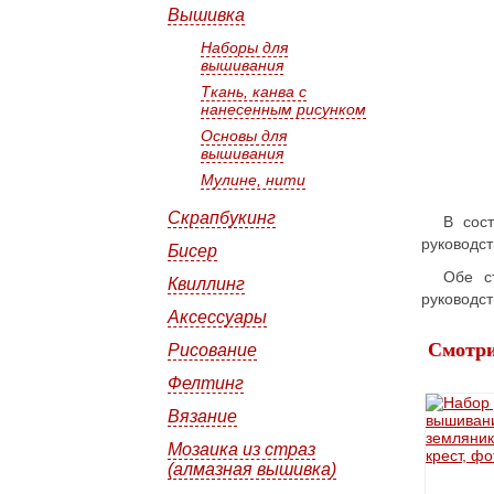
Вышивка
Наборы для
вышивания
Ткань, канва с
нанесенным рисунком
Основы для
вышивания
Мулине, нити
Скрапбукинг
В сос
руководс
Бисер
Обе с
Квиллинг
руководс
Аксессуары
Смотри
Рисование
Фелтинг
Вязание
Мозаика из страз
(алмазная вышивка)