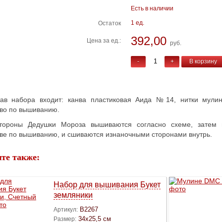
Есть в наличии
1 ед.
Остаток
392,00
Цена за ед.:
руб.
-
+
В корзину
тав набора входит: канва пластиковая Аида №14, нитки мулин
тво по вышиванию.
тороны Дедушки Мороза вышиваются согласно схеме, затем в
тве по вышиванию, и сшиваются изнаночными сторонами внутрь.
те также:
Набор для вышивания Букет
земляники
B2267
Артикул:
34х25,5 см
Размер: