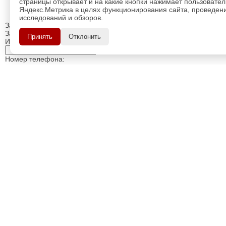
страницы открывает и на какие кнопки нажимает пользовате
Яндекс.Метрика в целях функционирования сайта, проведения
исследований и обзоров.
Закрыть
Заказ обратного звонка
Принять
Отклонить
Имя Отчество:
Номер телефона:
с кодом города
Когда позвонить?
Изменить число
Введите текст с картинки:
Я принимаю условия
политики конфиденциальности
Я даю согласие на
обработку персональных данных
Отправить заявку