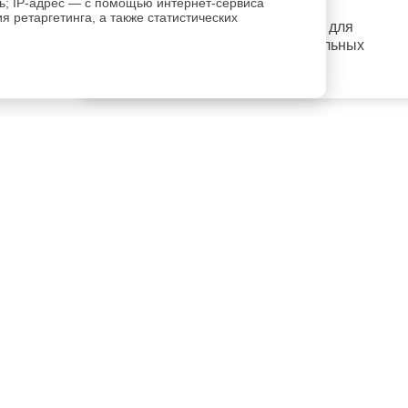
ль; IP-адрес — с помощью интернет-сервиса
 ретаргетинга, а также статистических
регистрацию
Пройдите
для
использования дополнительных
возможностей сайта.