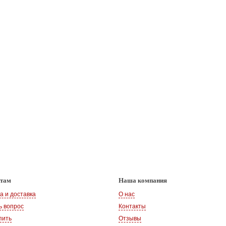
нтам
Наша компания
а и доставка
О нас
ь вопрос
Контакты
пить
Отзывы