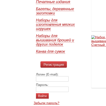
Печатные издания
Багеты, деревянные
заготовки
Наборы для
изготовления мягких
игрушек
Наборы для
вышивания брошей и
других поделок
Канва для сумок
Регистрация
Логин (E-mail):
Пароль:
Забыли пароль?