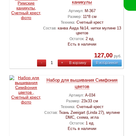
каникулы
М-367
Артикул:
11*8 см
Размер:
Счетный крест
Техника:
канва Аида №14, нитки мулине 13
Состав:
цветов
2 ед.
Остаток:
Есть в наличии
127,00
руб.
-
+
В корзину
В избранное
Набор для вышивания Симфония
цветов
А-034
Артикул:
23х33 см
Размер:
Счетный крест
Техника:
Ткань Zweigart (Linda 27), мулине
Состав:
DMC, схема, игла
1 ед.
Остаток:
Есть в наличии