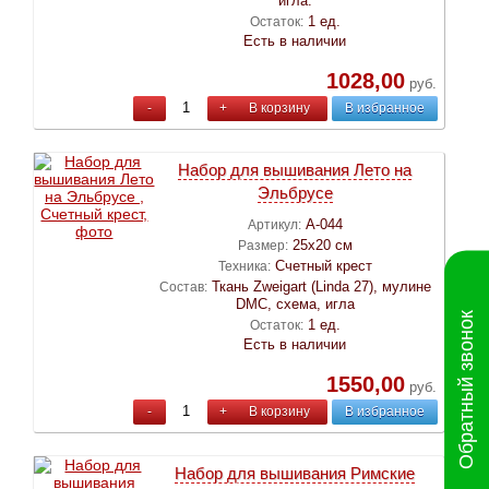
игла.
1 ед.
Остаток:
Есть в наличии
1028,00
руб.
-
+
В корзину
В избранное
Набор для вышивания Лето на
Эльбрусе
А-044
Артикул:
25х20 см
Размер:
Счетный крест
Техника:
Ткань Zweigart (Linda 27), мулине
Состав:
DMC, схема, игла
Обратный звонок
1 ед.
Остаток:
Есть в наличии
1550,00
руб.
-
+
В корзину
В избранное
Набор для вышивания Римские