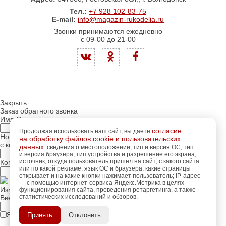
Тел.:
+7 928 102-83-75
E-mail:
info@magazin-rukodelia.ru
Звонки принимаются ежедневно
с 09-00 до 21-00
Закрыть
Заказ обратного звонка
Имя Отчество:
согласие
Продолжая использовать наш сайт, вы даете
Номер телефона:
на обработку файлов cookie и пользовательских
с кодом города
данных
: сведения о местоположении; тип и версия ОС; тип
и версия браузера; тип устройства и разрешение его экрана;
источник, откуда пользователь пришел на сайт; с какого сайта
Когда позвонить?
или по какой рекламе; язык ОС и браузера; какие страницы
открывает и на какие кнопки нажимает пользователь; IP-адрес
— с помощью интернет-сервиса Яндекс.Метрика в целях
Изменить число
функционирования сайта, проведения ретаргетинга, а также
статистических исследований и обзоров.
регистрацию
Введите текст с картинки:
Пройдите
для
использования
ПОЗЖЕ
Я принимаю условия
политики конфиденциальности
Принять
Отклонить
дополнительных возможностей
сайта.