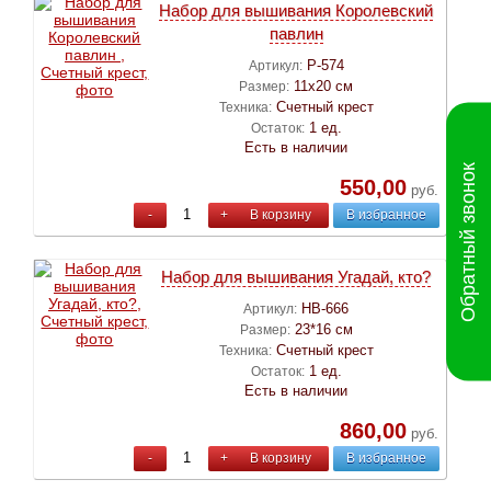
Набор для вышивания Королевский
павлин
Р-574
Артикул:
11х20 см
Размер:
Счетный крест
Техника:
1 ед.
Остаток:
Есть в наличии
Обратный звонок
550,00
руб.
-
+
В корзину
В избранное
Набор для вышивания Угадай, кто?
НВ-666
Артикул:
23*16 см
Размер:
Счетный крест
Техника:
1 ед.
Остаток:
Есть в наличии
860,00
руб.
-
+
В корзину
В избранное