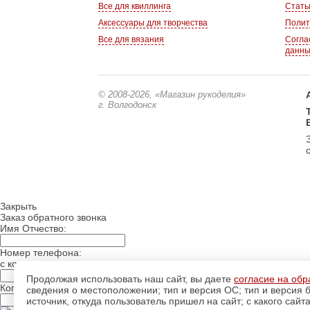
Все для квиллинга
Стать
Аксессуары для творчества
Полит
Все для вязания
Согла
данн
© 2008-2026
, «Магазин рукоделия»
г. Волгодонск
Закрыть
Заказ обратного звонка
Имя Отчество:
Номер телефона:
с кодом города
Продолжая использовать наш сайт, вы даете
согласие на обр
Когда позвонить?
сведения о местоположении; тип и версия ОС; тип и версия б
источник, откуда пользователь пришел на сайт; с какого сайт