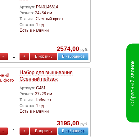
PN-0146814
Артикул:
24х34 см
Размер:
Счетный крест
Техника:
1 ед.
Остаток:
Есть в наличии
2574,00
руб.
-
+
В корзину
В избранное
Обратный звонок
Набор для вышивания
Осенний пейзаж
G481
Артикул:
37х26 см
Размер:
Гобелен
Техника:
1 ед.
Остаток:
Есть в наличии
3195,00
руб.
-
+
В корзину
В избранное