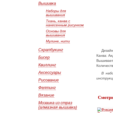
Вышивка
Наборы для
вышивания
Ткань, канва с
нанесенным рисунком
Основы для
вышивания
Мулине, нити
Скрапбукинг
Дизай
Канва: Аи
Бисер
Вышиваетс
Квиллинг
Количеств
Аксессуары
В наб
инструкц
Рисование
Фелтинг
Вязание
Смотри
Мозаика из страз
(алмазная вышивка)