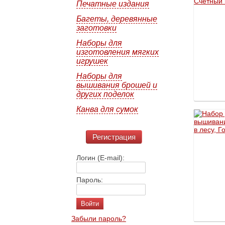
Печатные издания
Багеты, деревянные
заготовки
Наборы для
изготовления мягких
игрушек
Наборы для
вышивания брошей и
других поделок
Канва для сумок
Регистрация
Логин (E-mail):
Пароль:
Забыли пароль?