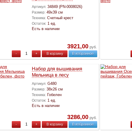
34849 (PN-0008026)
Артикул:
49х39 см
Размер:
Счетный крест
Техника:
1 ед.
Остаток:
Есть в наличии
3921,00
руб.
-
+
В корзину
В избранное
Набор для вышивания
Мельница в лесу
G480
Артикул:
38х26 см
Размер:
Гобелен
Техника:
1 ед.
Остаток:
Есть в наличии
3286,00
руб.
-
+
В корзину
В избранное