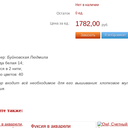
Нет в наличии
0 ед.
Остаток
1782,00
Цена за ед.:
руб.
Заказать
В избранное
нер:
Буйновская Людмила
да белая 14;
я в 2 нити;
о цветов: 40
ор входит всё необходимое для его вышивания: хлопковое м
ия.
те также:
Фуксия в акварели