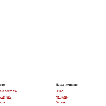
нтам
Наша компания
а и доставка
О нас
ь вопрос
Контакты
пить
Отзывы