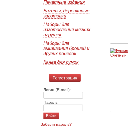
Печатные издания
Багеты, деревянные
заготовки
Наборы для
изготовления мягких
игрушек
Наборы для
вышивания брошей и
других поделок
Канва для сумок
Регистрация
Логин (E-mail):
Пароль:
Забыли пароль?