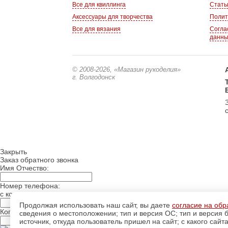
Все для квиллинга
Стать
Аксессуары для творчества
Полит
Все для вязания
Согла
данн
© 2008-2026
, «Магазин рукоделия»
г. Волгодонск
Закрыть
Заказ обратного звонка
Имя Отчество:
Номер телефона:
с кодом города
Продолжая использовать наш сайт, вы даете
согласие на обр
Когда позвонить?
сведения о местоположении; тип и версия ОС; тип и версия б
источник, откуда пользователь пришел на сайт; с какого сайт