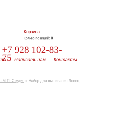
Корзина
0
Кол-во позиций:
+7 928 102-83-
75
ывы
Написать нам
Контакты
я М.П. Студия
»
Набор для вышивания Ловец