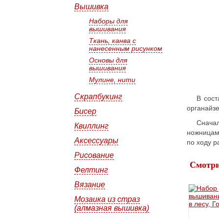
Вышивка
Наборы для
вышивания
Ткань, канва с
нанесенным рисунком
Основы для
вышивания
Мулине, нити
Скрапбукинг
В сост
органайзе
Бисер
Сначал
Квиллинг
ножницам
Аксессуары
по ходу р
Рисование
Смотри
Фелтинг
Вязание
Мозаика из страз
(алмазная вышивка)