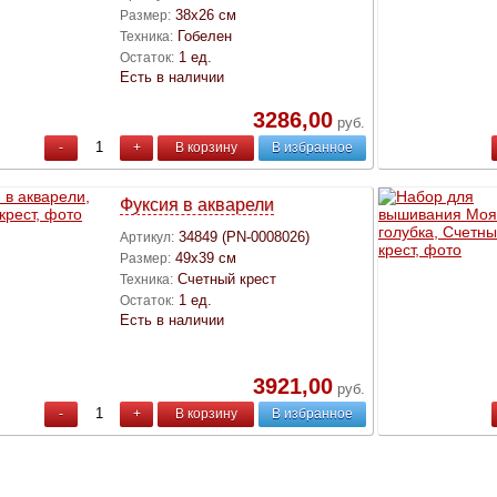
38х26 см
Размер:
Гобелен
Техника:
1 ед.
Остаток:
Есть в наличии
3286,00
руб.
-
+
В корзину
В избранное
Фуксия в акварели
34849 (PN-0008026)
Артикул:
49х39 см
Размер:
Счетный крест
Техника:
1 ед.
Остаток:
Есть в наличии
3921,00
руб.
-
+
В корзину
В избранное