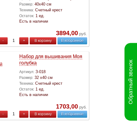
40х40 см
Размер:
Счетный крест
Техника:
1 ед.
Остаток:
Есть в наличии
3894,00
руб.
-
+
В корзину
В избранное
Набор для вышивания Моя
Обратный звонок
голубка
З-018
Артикул:
32 х40 см
Размер:
Счетный крест
Техника:
1 ед.
Остаток:
Есть в наличии
1703,00
руб.
-
+
В корзину
В избранное