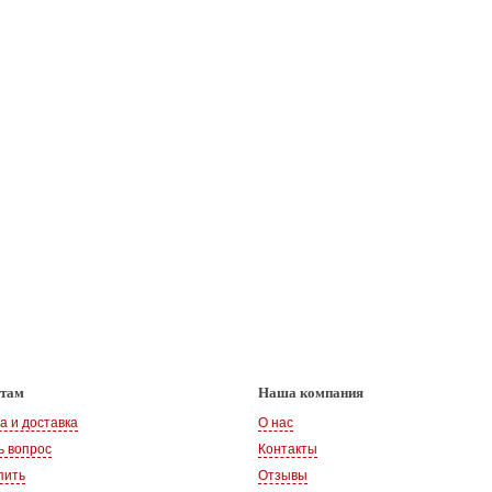
нтам
Наша компания
а и доставка
О нас
ь вопрос
Контакты
пить
Отзывы