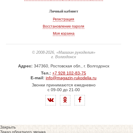
Личный кабинет
Регистрация
Восстановление пароля
Моя корзина
© 2008-2026
, «Магазин рукоделия»
г. Волгодонск
Адрес:
347360, Ростовская обл., г. Волгодонск
Тел.:
+7 928 102-83-75
E-mail:
info@magazin-rukodelia.ru
Звонки принимаются ежедневно
с 09-00 до 21-00
Закрыть
Заказ обратного звонка