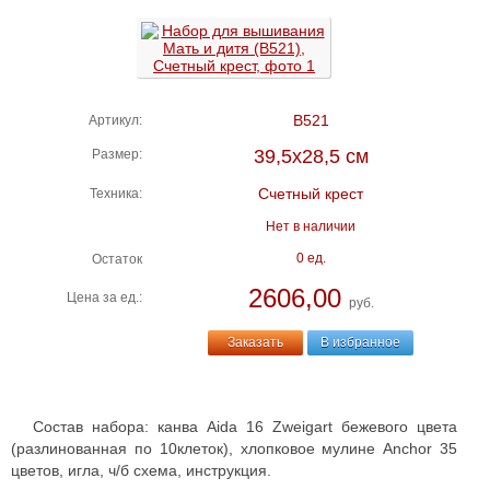
B521
Артикул:
39,5х28,5 см
Размер:
Счетный крест
Техника:
Нет в наличии
0 ед.
Остаток
2606,00
Цена за ед.:
руб.
Заказать
В избранное
Состав набора: канва Aida 16 Zweigart бежевого цвета
(разлинованная по 10клеток), хлопковое мулине Anchor 35
цветов, игла, ч/б схема, инструкция.