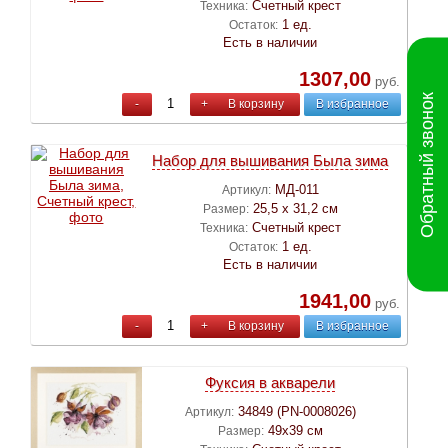
Счетный крест
Техника:
1 ед.
Остаток:
Есть в наличии
1307,00
руб.
Обратный звонок
-
+
В корзину
В избранное
Набор для вышивания Была зима
МД-011
Артикул:
25,5 х 31,2 см
Размер:
Счетный крест
Техника:
1 ед.
Остаток:
Есть в наличии
1941,00
руб.
-
+
В корзину
В избранное
Фуксия в акварели
34849 (PN-0008026)
Артикул:
49х39 см
Размер: