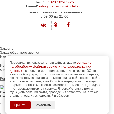
Тел.:
+7 928 102-83-75
E-mail:
info@magazin-rukodelia.ru
Звонки принимаются ежедневно
с 09-00 до 21-00
Закрыть
Заказ обратного звонка
Имя Отчество:
согласие
Продолжая использовать наш сайт, вы даете
Номер телефона:
на обработку файлов cookie и пользовательских
с кодом города
данных
: сведения о местоположении; тип и версия ОС; тип
и версия браузера; тип устройства и разрешение его экрана;
источник, откуда пользователь пришел на сайт; с какого сайта
Когда позвонить?
или по какой рекламе; язык ОС и браузера; какие страницы
открывает и на какие кнопки нажимает пользователь; IP-адрес
— с помощью интернет-сервиса Яндекс.Метрика в целях
Изменить число
функционирования сайта, проведения ретаргетинга, а также
статистических исследований и обзоров.
регистрацию
Введите текст с картинки:
Пройдите
для
использования
ПОЗЖЕ
Я принимаю условия
политики конфиденциальности
Принять
Отклонить
дополнительных возможностей
сайта.
Я даю согласие на
обработку персональных данных