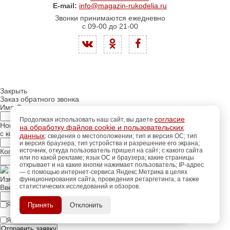
E-mail:
info@magazin-rukodelia.ru
Звонки принимаются ежедневно
с 09-00 до 21-00
Закрыть
Заказ обратного звонка
Имя Отчество:
согласие
Продолжая использовать наш сайт, вы даете
Номер телефона:
на обработку файлов cookie и пользовательских
с кодом города
данных
: сведения о местоположении; тип и версия ОС; тип
и версия браузера; тип устройства и разрешение его экрана;
источник, откуда пользователь пришел на сайт; с какого сайта
Когда позвонить?
или по какой рекламе; язык ОС и браузера; какие страницы
открывает и на какие кнопки нажимает пользователь; IP-адрес
— с помощью интернет-сервиса Яндекс.Метрика в целях
Изменить число
функционирования сайта, проведения ретаргетинга, а также
статистических исследований и обзоров.
регистрацию
Введите текст с картинки:
Пройдите
для
использования
ПОЗЖЕ
Я принимаю условия
политики конфиденциальности
Принять
Отклонить
дополнительных возможностей
сайта.
Я даю согласие на
обработку персональных данных
Отправить заявку