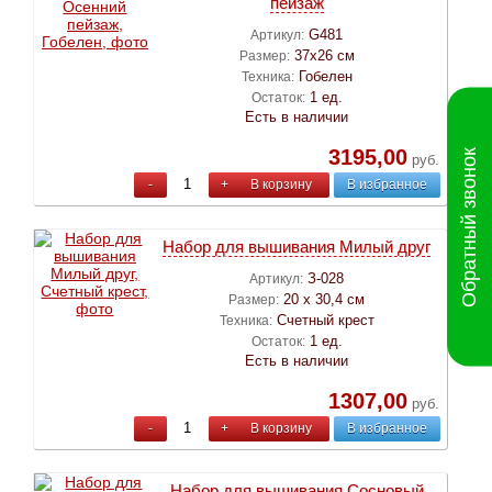
пейзаж
G481
Артикул:
37х26 см
Размер:
Гобелен
Техника:
1 ед.
Остаток:
Есть в наличии
3195,00
Обратный звонок
руб.
-
+
В корзину
В избранное
Набор для вышивания Милый друг
З-028
Артикул:
20 х 30,4 см
Размер:
Счетный крест
Техника:
1 ед.
Остаток:
Есть в наличии
1307,00
руб.
-
+
В корзину
В избранное
Набор для вышивания Сосновый