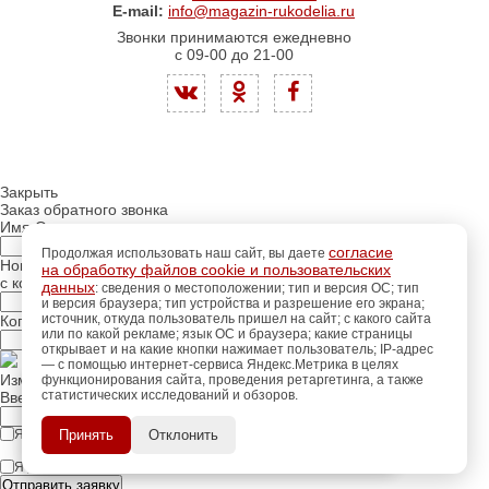
E-mail:
info@magazin-rukodelia.ru
Звонки принимаются ежедневно
с 09-00 до 21-00
Закрыть
Заказ обратного звонка
Имя Отчество:
согласие
Продолжая использовать наш сайт, вы даете
Номер телефона:
на обработку файлов cookie и пользовательских
с кодом города
данных
: сведения о местоположении; тип и версия ОС; тип
и версия браузера; тип устройства и разрешение его экрана;
источник, откуда пользователь пришел на сайт; с какого сайта
Когда позвонить?
или по какой рекламе; язык ОС и браузера; какие страницы
открывает и на какие кнопки нажимает пользователь; IP-адрес
— с помощью интернет-сервиса Яндекс.Метрика в целях
Изменить число
функционирования сайта, проведения ретаргетинга, а также
статистических исследований и обзоров.
регистрацию
Введите текст с картинки:
Пройдите
для
использования
ПОЗЖЕ
Я принимаю условия
политики конфиденциальности
Принять
Отклонить
дополнительных возможностей
сайта.
Я даю согласие на
обработку персональных данных
Отправить заявку