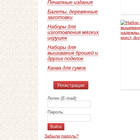
Печатные издания
Багеты, деревянные
заготовки
Наборы для
изготовления мягких
игрушек
Наборы для
вышивания брошей и
других поделок
Канва для сумок
Регистрация
Логин (E-mail):
Пароль:
Забыли пароль?