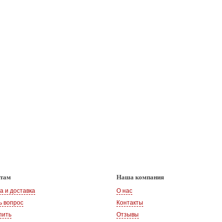
нтам
Наша компания
а и доставка
О нас
ь вопрос
Контакты
пить
Отзывы