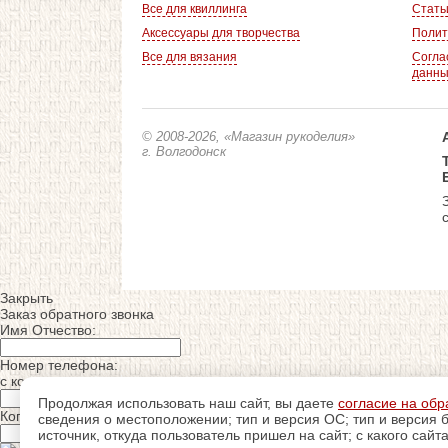
Все для квиллинга
Стать
Аксессуары для творчества
Полит
Все для вязания
Согла
данн
© 2008-2026
, «Магазин рукоделия»
г. Волгодонск
Закрыть
Заказ обратного звонка
Имя Отчество:
Номер телефона:
с кодом города
Продолжая использовать наш сайт, вы даете
согласие на обр
Когда позвонить?
сведения о местоположении; тип и версия ОС; тип и версия б
источник, откуда пользователь пришел на сайт; с какого сайт