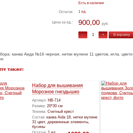
Есть в наличии
1 ед.
Остаток
900,00
Цена за ед.:
руб.
-
+
В корзину
бора: канва Аида №16 черная, нитки мулине 11 цветов, игла, цвет
ию
те также:
Набор для вышивания
Морозное гнездышко
НВ-714
Артикул:
20*30 см
Размер:
Счетный крест
Техника:
канва Aida 18, нитки мулине
Состав:
31 цвет, деревянные элементы,
бусины
1 ед.
Остаток: