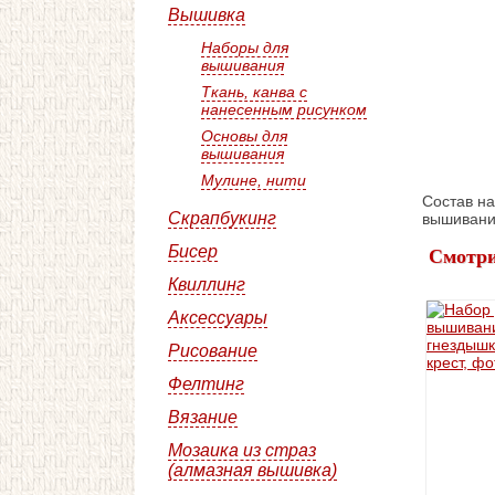
Вышивка
Наборы для
вышивания
Ткань, канва с
нанесенным рисунком
Основы для
вышивания
Мулине, нити
Состав на
Скрапбукинг
вышиван
Бисер
Смотри
Квиллинг
Аксессуары
Рисование
Фелтинг
Вязание
Мозаика из страз
(алмазная вышивка)