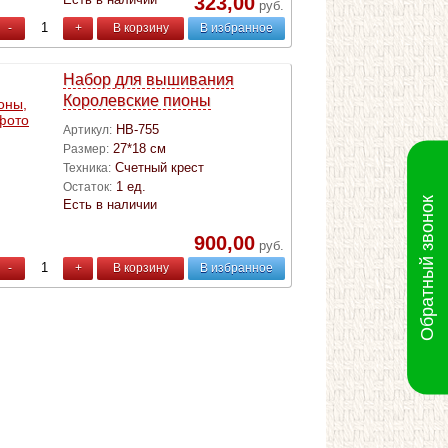
323,00
руб.
-
+
В корзину
В избранное
Набор для вышивания
Королевские пионы
НВ-755
Артикул:
27*18 см
Размер:
Счетный крест
Техника:
1 ед.
Остаток:
Обратный звонок
Есть в наличии
900,00
руб.
-
+
В корзину
В избранное