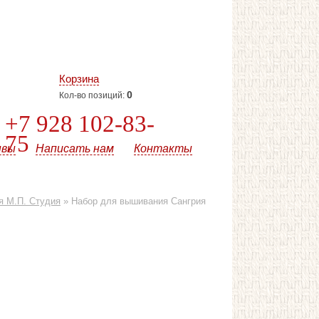
Корзина
0
Кол-во позиций:
+7 928 102-83-
75
ывы
Написать нам
Контакты
я М.П. Студия
»
Набор для вышивания Сангрия