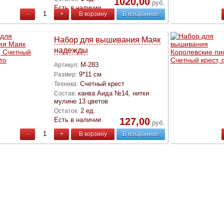
1020,00
руб.
Есть в наличии
-
+
В корзину
В избранное
Набор для вышивания Маяк
надежды
М-283
Артикул:
9*11 см
Размер:
Счетный крест
Техника:
канва Аида №14, нитки
Состав:
мулине 13 цветов
2 ед.
Остаток:
Есть в наличии
127,00
руб.
-
+
В корзину
В избранное