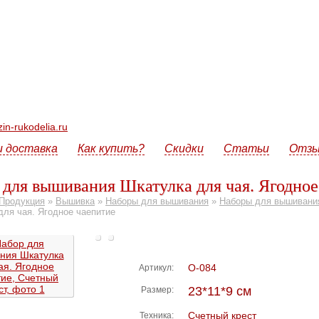
n-rukodelia.ru
и доставка
Как купить?
Скидки
Статьи
Отз
 для вышивания Шкатулка для чая. Ягодное
Продукция
»
Вышивка
»
Наборы для вышивания
»
Наборы для вышивани
для чая. Ягодное чаепитие
О-084
Артикул:
23*11*9 см
Размер:
Счетный крест
Техника: