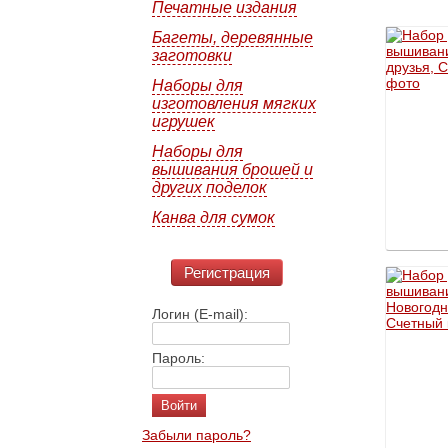
Печатные издания
Багеты, деревянные
заготовки
Наборы для
изготовления мягких
игрушек
Наборы для
вышивания брошей и
других поделок
Канва для сумок
Регистрация
Логин (E-mail):
Пароль:
Забыли пароль?