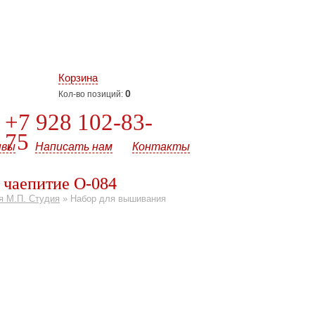
Корзина
0
Кол-во позиций:
+7 928 102-83-
75
ывы
Написать нам
Контакты
 чаепитие О-084
я М.П. Студия
»
Набор для вышивания