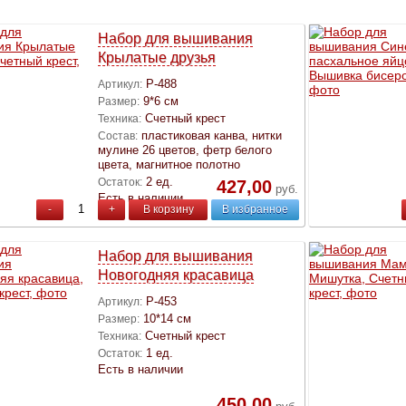
Набор для вышивания
Крылатые друзья
Р-488
Артикул:
9*6 см
Размер:
Счетный крест
Техника:
пластиковая канва, нитки
Состав:
мулине 26 цветов, фетр белого
цвета, магнитное полотно
2 ед.
Остаток:
427,00
руб.
Есть в наличии
-
+
В корзину
В избранное
Набор для вышивания
Новогодняя красавица
Р-453
Артикул:
10*14 см
Размер:
Счетный крест
Техника:
1 ед.
Остаток:
Есть в наличии
450,00