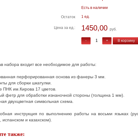
Есть в наличии
1 ед.
Остаток
1450,00
Цена за ед.:
руб.
-
+
В корзину
ав набора входит все необходимое для работы:
ванная перфорированная основа из фанеры 3 мм.
ты для сборки шкатулки.
 ПНК им.Кирова 17 цветов.
й фетр для обработки изнаночной стороны (толщина 1 мм).
ая двухцветная символьная схема.
ная инструкция по выполнению работы на восьми языках (русс
 испанском и казахском).
те также: