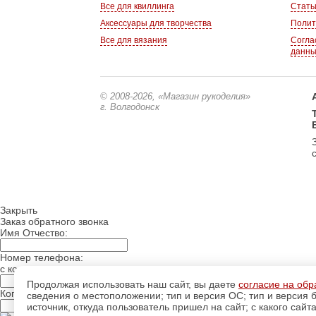
Все для квиллинга
Стать
Аксессуары для творчества
Полит
Все для вязания
Согла
данн
© 2008-2026
, «Магазин рукоделия»
г. Волгодонск
Закрыть
Заказ обратного звонка
Имя Отчество:
Номер телефона:
с кодом города
Продолжая использовать наш сайт, вы даете
согласие на обр
Когда позвонить?
сведения о местоположении; тип и версия ОС; тип и версия б
источник, откуда пользователь пришел на сайт; с какого сайт