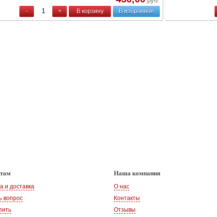
руб.
-
+
В корзину
В избранное
нтам
Наша компания
а и доставка
О нас
ь вопрос
Контакты
пить
Отзывы