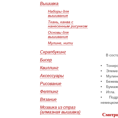
Вышивка
Наборы для
вышивания
Ткань, канва с
нанесенным рисунком
Основы для
вышивания
Мулине, нити
Скрапбукинг
В сост
Бисер
• Тониро
Квиллинг
• Элемен
Аксессуары
• Мулине
• Бежевы
Рисование
• Бумажн
Фелтинг
• Игла.
• Подроб
Вязание
немецком,
Мозаика из страз
(алмазная вышивка)
Смотри