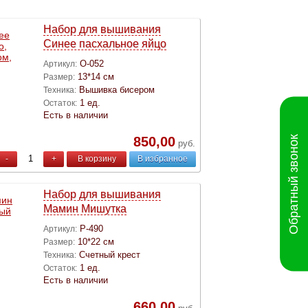
Набор для вышивания
Синее пасхальное яйцо
О-052
Артикул:
13*14 см
Размер:
Вышивка бисером
Техника:
1 ед.
Остаток:
Есть в наличии
850,00
Обратный звонок
руб.
-
+
В корзину
В избранное
Набор для вышивания
Мамин Мишутка
Р-490
Артикул:
10*22 см
Размер:
Счетный крест
Техника:
1 ед.
Остаток:
Есть в наличии
660,00