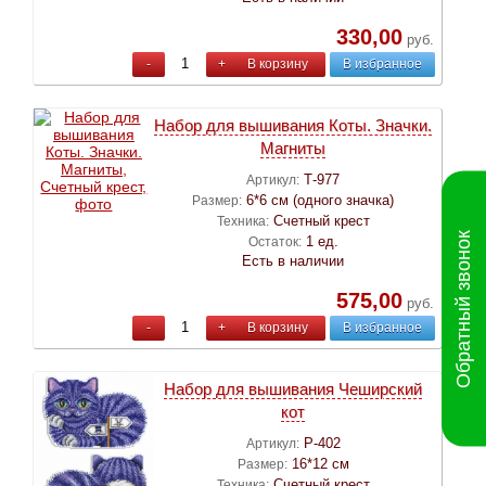
330,00
руб.
-
+
В корзину
В избранное
Набор для вышивания Коты. Значки.
Магниты
Т-977
Артикул:
6*6 см (одного значка)
Размер:
Счетный крест
Техника:
Обратный звонок
1 ед.
Остаток:
Есть в наличии
575,00
руб.
-
+
В корзину
В избранное
Набор для вышивания Чеширский
кот
Р-402
Артикул:
16*12 см
Размер:
Счетный крест
Техника: