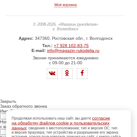
Моя корзина
© 2008-2026
, «Магазин рукоделия»
г. Волгодонск
Адрес:
347360, Ростовская обл., г. Волгодонск
Тел.:
+7 928 102-83-75
E-mail:
info@magazin-rukodelia.ru
Звонки принимаются ежедневно
с 09-00 до 21-00
Закрыть
Заказ обратного звонка
Имя Отчество:
согласие
Продолжая использовать наш сайт, вы даете
Номер телефона:
на обработку файлов cookie и пользовательских
с кодом города
данных
: сведения о местоположении; тип и версия ОС; тип
и версия браузера; тип устройства и разрешение его экрана;
источник, откуда пользователь пришел на сайт; с какого сайта