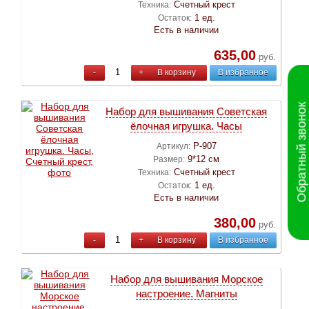
Счетный крест
Техника:
1 ед.
Остаток:
Есть в наличии
635,00
руб.
-
+
В корзину
В избранное
Обратный звонок
Набор для вышивания Советская
ёлочная игрушка. Часы
Р-907
Артикул:
9*12 см
Размер:
Счетный крест
Техника:
1 ед.
Остаток:
Есть в наличии
380,00
руб.
-
+
В корзину
В избранное
Набор для вышивания Морское
настроение. Магниты