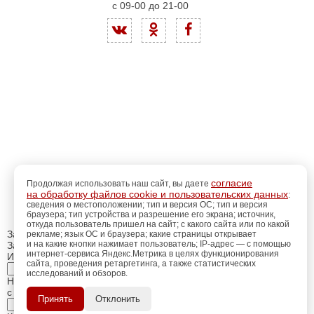
с 09-00 до 21-00
согласие
Продолжая использовать наш сайт, вы даете
на обработку файлов cookie и пользовательских данных
:
сведения о местоположении; тип и версия ОС; тип и версия
браузера; тип устройства и разрешение его экрана; источник,
откуда пользователь пришел на сайт; с какого сайта или по какой
Закрыть
рекламе; язык ОС и браузера; какие страницы открывает
и на какие кнопки нажимает пользователь; IP-адрес — с помощью
Заказ обратного звонка
интернет-сервиса Яндекс.Метрика в целях функционирования
Имя Отчество:
сайта, проведения ретаргетинга, а также статистических
исследований и обзоров.
регистрацию
Пройдите
для
Номер телефона:
использования
с кодом города
ПОЗЖЕ
Принять
Отклонить
дополнительных возможностей
сайта.