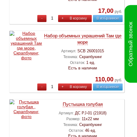
17,00
руб.
-
+
В корзину
В избранное
Обратный звонок
Набор объемных украшений Там где
море
SCB 26001015
Артикул:
Скрапбукинг
Техника:
1 ед.
Остаток:
Есть в наличии
110,00
руб.
-
+
В корзину
В избранное
Пустышка голубая
ДС PJ-01 (21918)
Артикул:
11х22 мм
Размер:
Скрапбукинг
Техника:
46 ед.
Остаток:
Есть в наличии