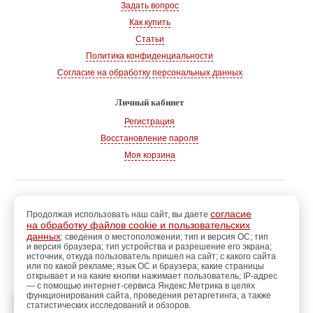
Задать вопрос
Как купить
Статьи
Политика конфиденциальности
Согласие на обработку персональных данных
Личный кабинет
Регистрация
Восстановление пароля
Моя корзина
© 2008-2026
, «Магазин рукоделия»
г. Волгодонск
согласие
Продолжая использовать наш сайт, вы даете
на обработку файлов cookie и пользовательских
Адрес:
347360, Ростовская обл., г. Волгодонск
данных
: сведения о местоположении; тип и версия ОС; тип
и версия браузера; тип устройства и разрешение его экрана;
Тел.:
+7 928 102-83-75
источник, откуда пользователь пришел на сайт; с какого сайта
E-mail:
info@magazin-rukodelia.ru
или по какой рекламе; язык ОС и браузера; какие страницы
Звонки принимаются ежедневно
открывает и на какие кнопки нажимает пользователь; IP-адрес
— с помощью интернет-сервиса Яндекс.Метрика в целях
с 09-00 до 21-00
функционирования сайта, проведения ретаргетинга, а также
статистических исследований и обзоров.
регистрацию
Пройдите
для