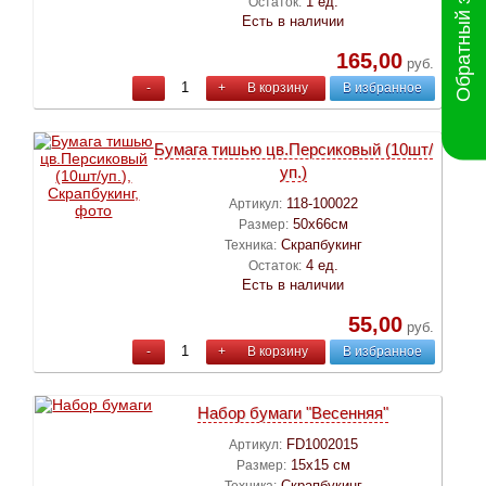
Обратный звонок
1 ед.
Остаток:
Есть в наличии
165,00
руб.
-
+
В корзину
В избранное
Бумага тишью цв.Персиковый (10шт/
уп.)
118-100022
Артикул:
50х66см
Размер:
Скрапбукинг
Техника:
4 ед.
Остаток:
Есть в наличии
55,00
руб.
-
+
В корзину
В избранное
Набор бумаги "Весенняя"
FD1002015
Артикул:
15х15 см
Размер:
Скрапбукинг
Техника: