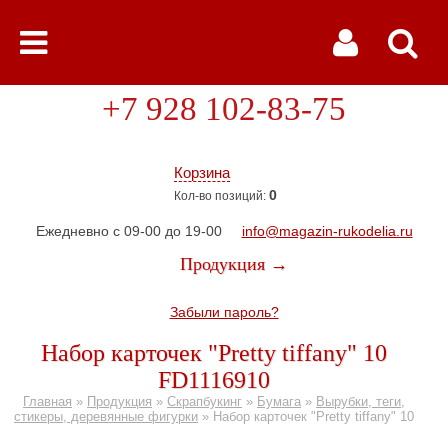
+7 928 102-83-75
Корзина
0
Кол-во позиций:
Ежедневно с 09-00 до 19-00
info@magazin-rukodelia.ru
Продукция →
Забыли пароль?
Набор карточек "Pretty tiffany" 10
FD1116910
Главная
»
Продукция
»
Скрапбукинг
»
Бумага
»
Вырубки, теги,
стикеры, деревянные фигурки
»
Набор карточек "Pretty tiffany" 10