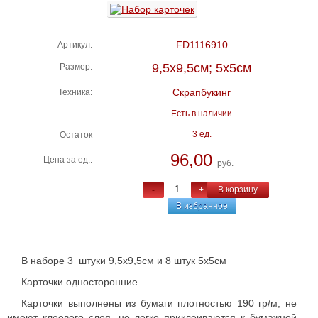
FD1116910
Артикул:
9,5х9,5см; 5х5см
Размер:
Скрапбукинг
Техника:
Есть в наличии
3 ед.
Остаток
96,00
Цена за ед.:
руб.
-
+
В корзину
В избранное
В наборе 3 штуки 9,5х9,5см и 8 штук 5х5см
Карточки односторонние.
Карточки выполнены из бумаги плотностью 190 гр/м, не
имеют клеевого слоя, но легко приклеиваются к бумажной