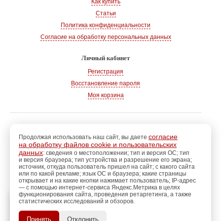
Как купить
Статьи
Политика конфиденциальности
Согласие на обработку персональных данных
Личный кабинет
Регистрация
Восстановление пароля
Моя корзина
© 2008-2026
, «Магазин рукоделия»
г. Волгодонск
согласие
Продолжая использовать наш сайт, вы даете
на обработку файлов cookie и пользовательских
Адрес:
347360, Ростовская обл., г. Волгодонск
данных
: сведения о местоположении; тип и версия ОС; тип
и версия браузера; тип устройства и разрешение его экрана;
Тел.:
+7 928 102-83-75
источник, откуда пользователь пришел на сайт; с какого сайта
E-mail:
info@magazin-rukodelia.ru
или по какой рекламе; язык ОС и браузера; какие страницы
Звонки принимаются ежедневно
открывает и на какие кнопки нажимает пользователь; IP-адрес
— с помощью интернет-сервиса Яндекс.Метрика в целях
с 09-00 до 21-00
функционирования сайта, проведения ретаргетинга, а также
статистических исследований и обзоров.
регистрацию
Пройдите
для
использования
ПОЗЖЕ
Принять
Отклонить
дополнительных возможностей