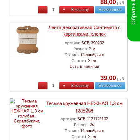
Обратный звонок
88,00
руб.
-
+
В корзину
В избранное
Лента декоративная Сантиметр с
картинками, хлопок
SCB 390202
Артикул:
2 м
Размер:
Скрапбукинг
Техника:
3 ед.
Остаток:
Есть в наличии
39,00
руб.
-
+
В корзину
В избранное
Тесьма кружевная НЕЖНАЯ 1,3 см
голубая
SCB 1121721102
Артикул:
2м
Размер:
Скрапбукинг
Техника:
2 ед.
Остаток: