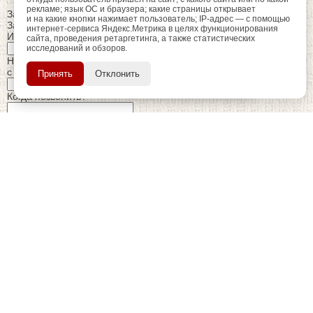
рекламе; язык ОС и браузера; какие страницы открывает
Закрыть
и на какие кнопки нажимает пользователь; IP-адрес — с помощью
Заказ обратного звонка
интернет-сервиса Яндекс.Метрика в целях функционирования
Имя Отчество:
сайта, проведения ретаргетинга, а также статистических
исследований и обзоров.
регистрацию
Пройдите
для
Номер телефона:
использования
ПОЗЖЕ
с кодом города
Принять
Отклонить
дополнительных возможностей
сайта.
Когда позвонить?
Изменить число
Введите текст с картинки:
Я принимаю условия
политики конфиденциальности
Я даю согласие на
обработку персональных данных
Отправить заявку