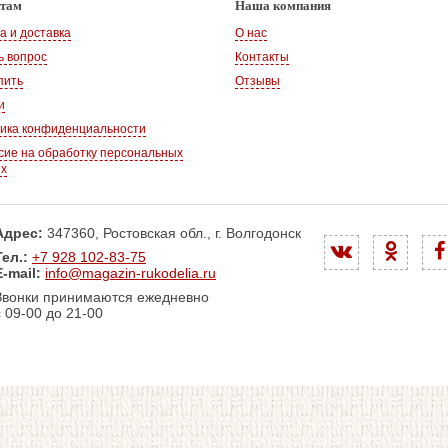
нтам
Наша компания
а и доставка
О нас
ь вопрос
Контакты
пить
Отзывы
и
ика конфиденциальности
сие на обработку персональных
ых
Адрес:
347360, Ростовская обл., г. Волгодонск
Тел.:
+7 928 102-83-75
E-mail:
info@magazin-rukodelia.ru
Звонки принимаются ежедневно
с 09-00 до 21-00