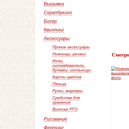
Вышивка
Скрапбукинг
Бисер
Квиллинг
Аксессуары
Прочие аксессуары
Ножницы, резаки
Смотри
Иглы,
нитевдеватели,
булавки, игольницы
Карты цветов
Пяльца
Ручки, маркеры
Средства для
хранения
Винтаж РТО
Рисование
Фелтинг