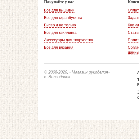
Покупайте у нас
Клие
Все для вышивки
Оплат
Все для скрапбукинга
Задат
Бисер и не только
Как ку
Все для квиллинга
Стать
Аксессуары для творчества
Полит
Все для вязания
Согла
данн
© 2008-2026
, «Магазин рукоделия»
г. Волгодонск