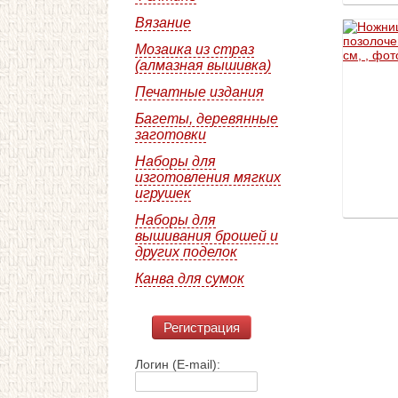
Вязание
Мозаика из страз
(алмазная вышивка)
Печатные издания
Багеты, деревянные
заготовки
Наборы для
изготовления мягких
игрушек
Наборы для
вышивания брошей и
других поделок
Канва для сумок
Регистрация
Логин (E-mail):