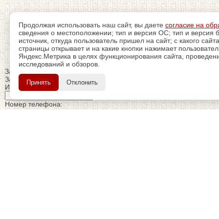
Продолжая использовать наш сайт, вы даете
согласие на обр
сведения о местоположении; тип и версия ОС; тип и версия б
источник, откуда пользователь пришел на сайт; с какого сайт
страницы открывает и на какие кнопки нажимает пользовате
Яндекс.Метрика в целях функционирования сайта, проведения
исследований и обзоров.
Закрыть
Заказ обратного звонка
Принять
Отклонить
Имя Отчество:
Номер телефона:
с кодом города
Когда позвонить?
Изменить число
Введите текст с картинки:
Я принимаю условия
политики конфиденциальности
Я даю согласие на
обработку персональных данных
Отправить заявку