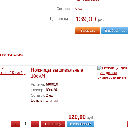
Нет в наличии
0 ед.
Остаток
139,00
Цена за ед.:
руб.
Заказать
В избранное
те также:
Ножницы вышивальные
10см/4
590010
Артикул:
10см/4
Размер:
2 ед.
Остаток:
Есть в наличии
120,00
руб.
-
+
В корзину
В избранное