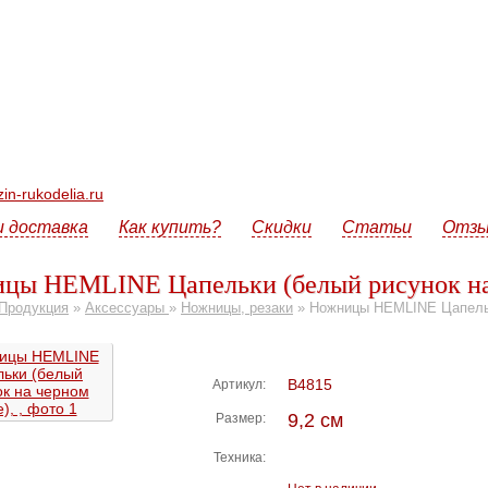
n-rukodelia.ru
и доставка
Как купить?
Скидки
Статьи
Отз
цы HEMLINE Цапельки (белый рисунок на
Продукция
»
Аксессуары
»
Ножницы, резаки
»
Ножницы HEMLINE Цапельк
В4815
Артикул:
9,2 см
Размер:
Техника: