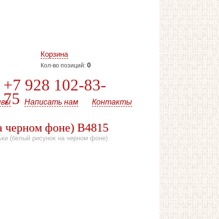
Корзина
0
Кол-во позиций:
+7 928 102-83-
75
ывы
Написать нам
Контакты
 черном фоне) В4815
и (белый рисунок на черном фоне)