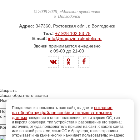
© 2008-2026
, «Магазин рукоделия»
г. Волгодонск
Адрес:
347360, Ростовская обл., г. Волгодонск
Тел.:
+7 928 102-83-75
E-mail:
info@magazin-rukodelia.ru
Звонки принимаются ежедневно
с 09-00 до 21-00
Закрыть
Заказ обратного звонка
Имя Отчество:
согласие
Продолжая использовать наш сайт, вы даете
Номер телефона:
на обработку файлов cookie и пользовательских
с кодом города
данных
: сведения о местоположении; тип и версия ОС; тип
и версия браузера; тип устройства и разрешение его экрана;
источник, откуда пользователь пришел на сайт; с какого сайта
Когда позвонить?
или по какой рекламе; язык ОС и браузера; какие страницы
открывает и на какие кнопки нажимает пользователь; IP-адрес
— с помощью интернет-сервиса Яндекс.Метрика в целях