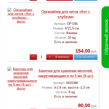
Органайзер для ниток «Кот с
клубком»
Обратный звонок
ОР-036
Артикул:
6*21,5 см
Размер:
Фанера
Состав:
10 ед.
Остаток:
Есть в наличии
154,00
руб.
-
+
В корзину
В избранное
Баночки для хранения мелочей,
накручивающиеся по 5 мл (6 шт)
6915386
Артикул:
d-2,9 см, высота -1,3 см
Размер:
8 ед.
Остаток:
Есть в наличии
80,00
руб.