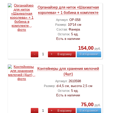
Органайзер для ниток «Шахматная
королева» + 1 бобина в комплекте
ОР-058
Артикул:
10*14 см
Размер:
Фанера
Состав:
5 ед.
Остаток:
Есть в наличии
154,00
руб.
-
+
В корзину
В избранное
Контейнеры для хранения мелочей
(4шт)
2610598
Артикул:
d-4,5 см, высота 2,5 см
Размер:
5 ед.
Остаток:
Есть в наличии
75,00
руб.
-
+
В корзину
В избранное