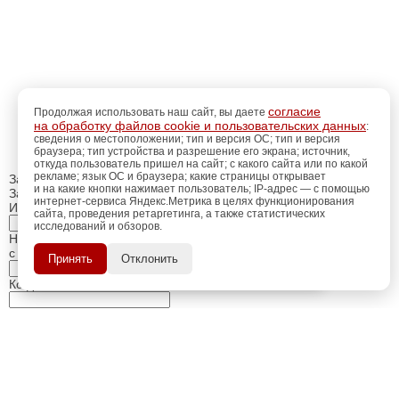
согласие
Продолжая использовать наш сайт, вы даете
на обработку файлов cookie и пользовательских данных
:
сведения о местоположении; тип и версия ОС; тип и версия
браузера; тип устройства и разрешение его экрана; источник,
откуда пользователь пришел на сайт; с какого сайта или по какой
рекламе; язык ОС и браузера; какие страницы открывает
Закрыть
и на какие кнопки нажимает пользователь; IP-адрес — с помощью
Заказ обратного звонка
интернет-сервиса Яндекс.Метрика в целях функционирования
Имя Отчество:
сайта, проведения ретаргетинга, а также статистических
исследований и обзоров.
регистрацию
Пройдите
для
Номер телефона:
использования
ПОЗЖЕ
с кодом города
Принять
Отклонить
дополнительных возможностей
сайта.
Когда позвонить?
Изменить число
Введите текст с картинки:
Я принимаю условия
политики конфиденциальности