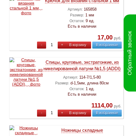
Крючок для вязания стальной 1 мм
165858
Артикул:
1 мм
Размер:
9 ед.
Остаток:
Есть в наличии
Обратный звонок
17,00
руб.
-
+
В корзину
В избранное
Спицы, круговые, экстратонкие, из
никелированной латуни №1,5 (ADDI)
114-7/1,5-80
Артикул:
d-1,5мм, длина 80см
Размер:
1 ед.
Остаток:
Есть в наличии
1114,00
руб.
-
+
В корзину
В избранное
Ножницы складные