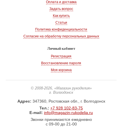
Оплата и доставка
Задать вопрос
Как купить
Статьи
Политика конфиденциальности
Согласие на обработку персональных данных
Личный кабинет
Регистрация
Восстановление пароля
Моя корзина
© 2008-2026
, «Магазин рукоделия»
г. Волгодонск
Адрес:
347360, Ростовская обл., г. Волгодонск
Тел.:
+7 928 102-83-75
E-mail:
info@magazin-rukodelia.ru
Звонки принимаются ежедневно
с 09-00 до 21-00