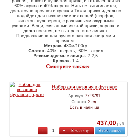
ровная, тонкая и пушистая пряжа, изготовленная из
60% акрила и 40% шерсти. Нить не вытягивается,
достаточно прочная и крепкая.Такая пряжа идеально
подойдет для вязания зимних вещей (шарфов,
жилетов, пуловеров), с различными ажурными
узорами. Вещи, связанные из этой пряжи, хорошо и
долго носятся, не выгорают и не линяют.
Предназначена для ручного вязания спицами и
крючком.
Метраж:
480м/100гр
Состав:
40% - шерсть, 60% - акрил
Рекомендуемые спицы:
2-2,5
Крючок:
1-4
Смотрите также:
Набор для вязания в футляре
7726791
Артикул:
2 ед.
Остаток:
Есть в наличии
437,00
руб.
-
+
В корзину
В избранное