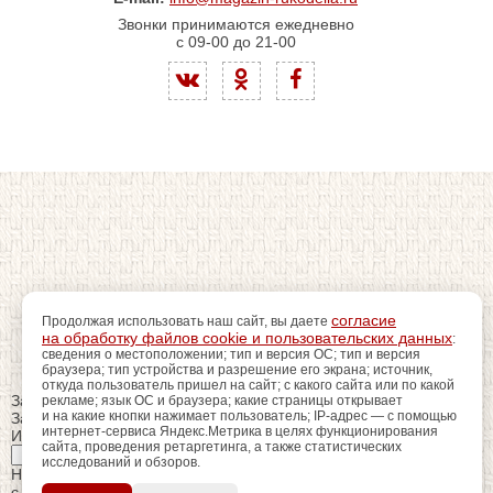
Звонки принимаются ежедневно
с 09-00 до 21-00
согласие
Продолжая использовать наш сайт, вы даете
на обработку файлов cookie и пользовательских данных
:
сведения о местоположении; тип и версия ОС; тип и версия
браузера; тип устройства и разрешение его экрана; источник,
откуда пользователь пришел на сайт; с какого сайта или по какой
Закрыть
рекламе; язык ОС и браузера; какие страницы открывает
и на какие кнопки нажимает пользователь; IP-адрес — с помощью
Заказ обратного звонка
интернет-сервиса Яндекс.Метрика в целях функционирования
Имя Отчество:
сайта, проведения ретаргетинга, а также статистических
исследований и обзоров.
регистрацию
Пройдите
для
Номер телефона:
использования
с кодом города
ПОЗЖЕ