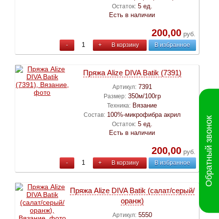
5 ед.
Остаток:
Есть в наличии
200,00
руб.
-
+
В корзину
В избранное
Пряжа Alize DIVA Batik (7391)
7391
Артикул:
350м/100гр
Размер:
Вязание
Техника:
100%-микрофибра акрил
Состав:
Обратный звонок
5 ед.
Остаток:
Есть в наличии
200,00
руб.
-
+
В корзину
В избранное
Пряжа Alize DIVA Batik (салат/серый/
оранж)
5550
Артикул: