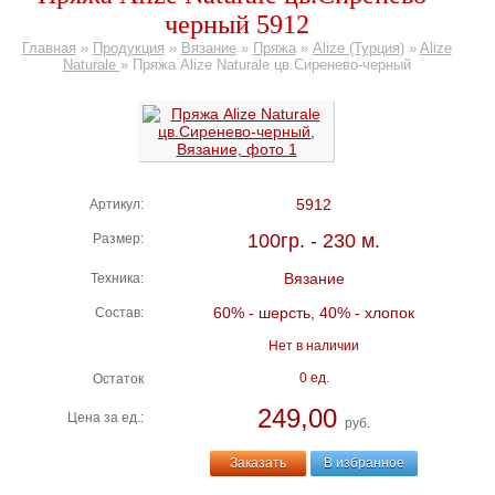
черный 5912
Главная
»
Продукция
»
Вязание
»
Пряжа
»
Alize (Турция)
»
Alize
Naturale
»
Пряжа Alize Naturale цв.Сиренево-черный
5912
Артикул:
100гр. - 230 м.
Размер:
Вязание
Техника:
60% - шерсть, 40% - хлопок
Состав:
Нет в наличии
0 ед.
Остаток
249,00
Цена за ед.:
руб.
Заказать
В избранное