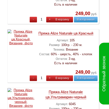
5 ед.
Остаток:
Есть в наличии
249,00
руб.
-
+
В корзину
В избранное
Пряжа Alize Naturale цв.Красный
105
Артикул:
100гр. - 230 м.
Размер:
Вязание
Техника:
60% - шерсть, 40% - хлопок
Состав:
Обратный звонок
3 ед.
Остаток:
Есть в наличии
249,00
руб.
-
+
В корзину
В избранное
Пряжа Alize Naturale
цв.Ультрамарин-черный
6045
Артикул:
100гр. - 230 м.
Размер: