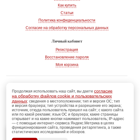
Как купить
Статьи
Политика конфиденциальности
Согласие на обработку персональных данных
Личный кабинет
Регистрация
Восстановление пароля
Моя корзина
© 2008-2026
, «Магазин рукоделия»
г. Волгодонск
согласие
Продолжая использовать наш сайт, вы даете
на обработку файлов cookie и пользовательских
Адрес:
347360, Ростовская обл., г. Волгодонск
данных
: сведения о местоположении; тип и версия ОС; тип
и версия браузера; тип устройства и разрешение его экрана;
Тел.:
+7 928 102-83-75
источник, откуда пользователь пришел на сайт; с какого сайта
E-mail:
info@magazin-rukodelia.ru
или по какой рекламе; язык ОС и браузера; какие страницы
Звонки принимаются ежедневно
открывает и на какие кнопки нажимает пользователь; IP-адрес
— с помощью интернет-сервиса Яндекс.Метрика в целях
с 09-00 до 21-00
функционирования сайта, проведения ретаргетинга, а также
статистических исследований и обзоров.
регистрацию
Пройдите
для
использования