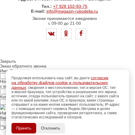
Тел.:
+7 928 102-83-75
E-mail:
info@magazin-rukodelia.ru
Звонки принимаются ежедневно
с 09-00 до 21-00
Закрыть
Заказ обратного звонка
Имя Отчество:
согласие
Продолжая использовать наш сайт, вы даете
Номер телефона:
на обработку файлов cookie и пользовательских
с кодом города
данных
: сведения о местоположении; тип и версия ОС; тип
и версия браузера; тип устройства и разрешение его экрана;
источник, откуда пользователь пришел на сайт; с какого сайта
Когда позвонить?
или по какой рекламе; язык ОС и браузера; какие страницы
открывает и на какие кнопки нажимает пользователь; IP-адрес
— с помощью интернет-сервиса Яндекс.Метрика в целях
Изменить число
функционирования сайта, проведения ретаргетинга, а также
статистических исследований и обзоров.
регистрацию
Введите текст с картинки:
Пройдите
для
использования
ПОЗЖЕ
Я принимаю условия
Принять
Отклонить
политики конфиденциальности
дополнительных возможностей
сайта.