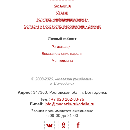
Как купить
Статьи
Политика конфиденциальности
Согласие на обработку персональных данных
Личный кабинет
Регистрация
Восстановление пароля
Моя корзина
© 2008-2026
, «Магазин рукоделия»
г. Волгодонск
Адрес:
347360, Ростовская обл., г. Волгодонск
Тел.:
+7 928 102-83-75
E-mail:
info@magazin-rukodelia.ru
Звонки принимаются ежедневно
с 09-00 до 21-00