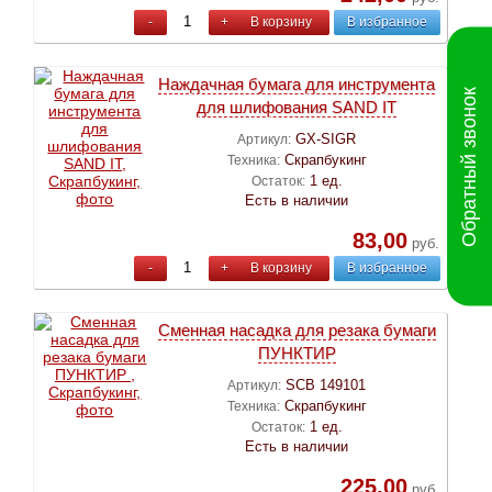
-
+
В корзину
В избранное
Наждачная бумага для инструмента
Обратный звонок
для шлифования SAND IT
GX-SIGR
Артикул:
Скрапбукинг
Техника:
1 ед.
Остаток:
Есть в наличии
83,00
руб.
-
+
В корзину
В избранное
Сменная насадка для резака бумаги
ПУНКТИР
SCB 149101
Артикул:
Скрапбукинг
Техника:
1 ед.
Остаток:
Есть в наличии
225,00
руб.