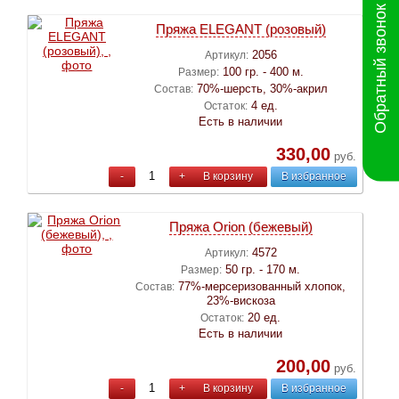
Обратный звонок
Пряжа ELEGANT (розовый)
2056
Артикул:
100 гр. - 400 м.
Размер:
70%-шерсть, 30%-акрил
Состав:
4 ед.
Остаток:
Есть в наличии
330,00
руб.
-
+
В корзину
В избранное
Пряжа Orion (бежевый)
4572
Артикул:
50 гр. - 170 м.
Размер:
77%-мерсеризованный хлопок,
Состав:
23%-вискоза
20 ед.
Остаток:
Есть в наличии
200,00
руб.
-
+
В корзину
В избранное