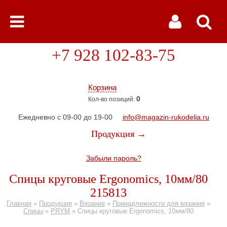
+7 928 102-83-75
Корзина
0
Кол-во позиций:
Ежедневно с 09-00 до 19-00
info@magazin-rukodelia.ru
Продукция →
Забыли пароль?
Спицы круговые Ergonomics, 10мм/80
215813
Главная
»
Продукция
»
Вязание
»
Принадлежности для вязания
»
Спицы
»
PRYM
»
Спицы круговые Ergonomics, 10мм/80