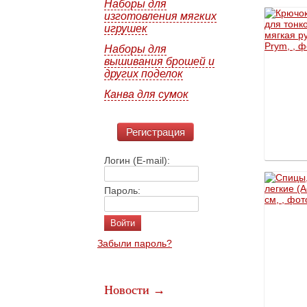
Наборы для
изготовления мягких
игрушек
Наборы для
вышивания брошей и
других поделок
Канва для сумок
Регистрация
Логин (E-mail):
Пароль:
Забыли пароль?
Новости →