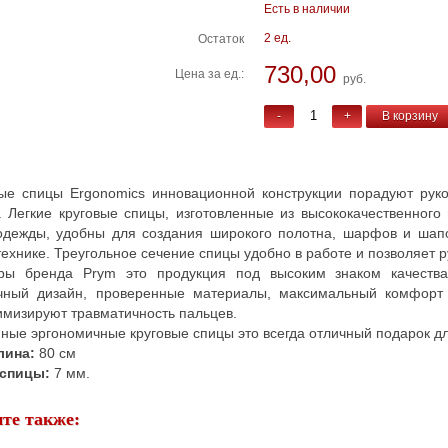
Есть в наличии
2 ед.
Остаток
730,00
Цена за ед.:
руб.
-
+
В корзину
вые спицы Ergonomics инновационной конструкции порадуют рук
. Легкие круговые спицы, изготовленные из высококачественного
одежды, удобны для создания широкого полотна, шарфов и шапо
технике. Треугольное сечение спицы удобно в работе и позволяет р
ры бренда Prym это продукция под высоким знаком качества
чный дизайн, проверенные материалы, максимальный комфор
имизируют травматичность пальцев.
ные эргономичные круговые спицы это всегда отличный подарок д
лина:
80 см
 спицы:
7 мм.
те также: