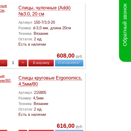
Обратный звонок
Спицы, чулочные (Addi)
№3.0, 20 см
150-7/3,0-20
Артикул:
d-3,0 мм, длина 20см
Размер:
Вязание
Техника:
2 ед.
Остаток:
Есть в наличии
608,00
руб.
-
+
В корзину
В избранное
Спицы круговые Ergonomics,
4,5мм/80
215805
Артикул:
4,5мм
Размер:
Вязание
Техника:
2 ед.
Остаток:
Есть в наличии
616,00
руб.