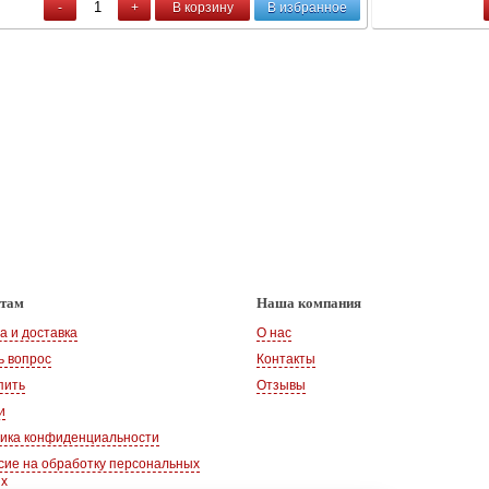
-
+
В корзину
В избранное
нтам
Наша компания
а и доставка
О нас
ь вопрос
Контакты
пить
Отзывы
и
ика конфиденциальности
сие на обработку персональных
ых