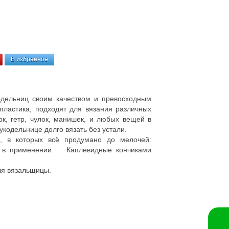
В избранное
одельниц своим качеством и превосходным
 пластика, подходят для вязания различных
к, гетр, чулок, манишек, и любых вещей в
укодельнице долго вязать без устали.
, в которых всё продумано до мелочей:
т в применении. Каплевидные кончиками
ля вязальщицы.