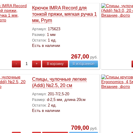
Крючок IMRA Record для
тонкой пряжи, мягкая ручка 1
мм, Prym
175623
Артикул:
1 мм
Размер:
1 ед.
Остаток:
Есть в наличии
267,00
руб.
-
+
В корзину
В избранное
Спицы, чулочные легкие
(Addi) №2.5, 20 см
201-7/2,5-20
Артикул:
d-2,5 мм, длина 20см
Размер:
2 ед.
Остаток:
Есть в наличии
709,00
руб.