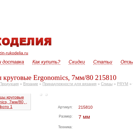
n-rukodelia.ru
и доставка
Как купить?
Скидки
Статьи
Отз
 круговые Ergonomics, 7мм/80 215810
Продукция
»
Вязание
»
Принадлежности для вязания
»
Спицы
»
PRYM
»
215810
Артикул:
7 мм
Размер:
Техника: