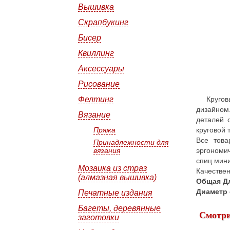
Вышивка
Скрапбукинг
Бисер
Квиллинг
Аксессуары
Рисование
Круго
Фелтинг
дизайном
Вязание
деталей 
круговой 
Пряжа
Все това
Принадлежности для
эргономи
вязания
спиц мин
Мозаика из страз
Качествен
(алмазная вышивка)
Общая Д
Диаметр
Печатные издания
Багеты, деревянные
Смотри
заготовки