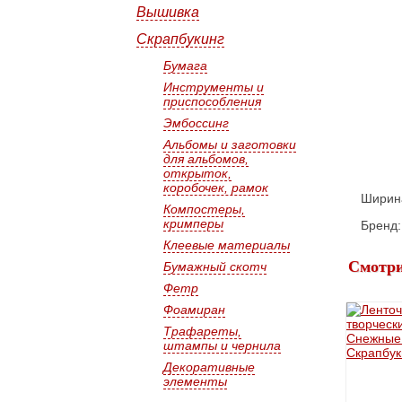
Вышивка
Скрапбукинг
Бумага
Инструменты и
приспособления
Эмбоссинг
Альбомы и заготовки
для альбомов,
открыток,
коробочек, рамок
Ширина
Компостеры,
кримперы
Бренд:
Клеевые материалы
Смотри
Бумажный скотч
Фетр
Фоамиран
Трафареты,
штампы и чернила
Декоративные
элементы