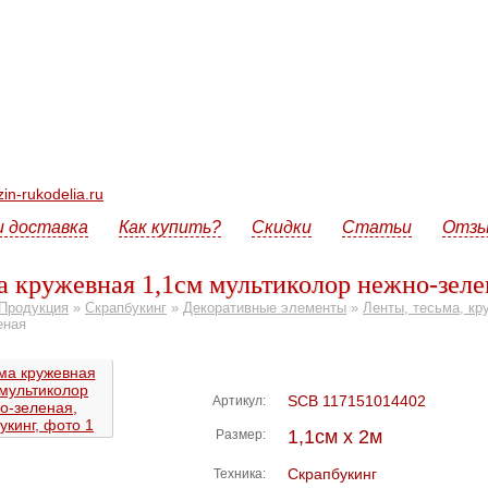
n-rukodelia.ru
и доставка
Как купить?
Скидки
Статьи
Отз
а кружевная 1,1см мультиколор нежно-зел
Продукция
»
Скрапбукинг
»
Декоративные элементы
»
Ленты, тесьма, кр
еная
SCB 117151014402
Артикул:
1,1см х 2м
Размер:
Скрапбукинг
Техника: