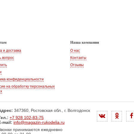
нтам
Наша компания
а и доставка
О нас
ь вопрос
Контакты
пить
Отзывы
и
ика конфиденциальности
сие на обработку персональных
ых
Адрес:
347360, Ростовская обл., г. Волгодонск
Тел.:
+7 928 102-83-75
E-mail:
info@magazin-rukodelia.ru
Звонки принимаются ежедневно