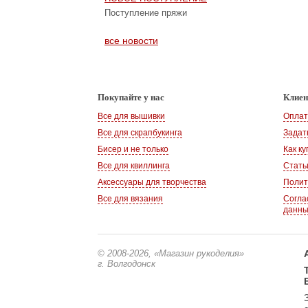
Поступление пряжи
все новости
Покупайте у нас
Клие
Все для вышивки
Оплат
Все для скрапбукинга
Задат
Бисер и не только
Как ку
Все для квиллинга
Стать
Аксессуары для творчества
Полит
Все для вязания
Согла
данн
© 2008-2026
, «Магазин рукоделия»
г. Волгодонск