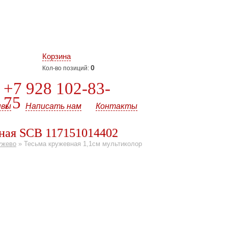
Корзина
0
Кол-во позиций:
+7 928 102-83-
75
ывы
Написать нам
Контакты
еная SCB 117151014402
ужево
»
Тесьма кружевная 1,1см мультиколор