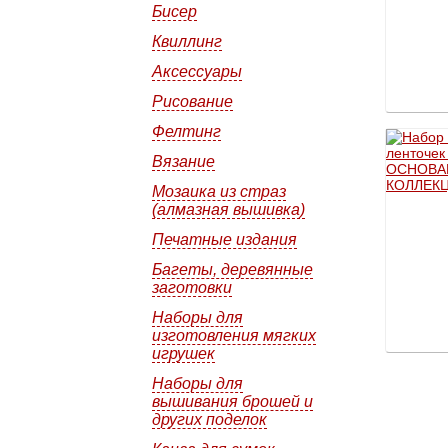
Бисер
Квиллинг
Аксессуары
Рисование
Фелтинг
Вязание
Мозаика из страз
(алмазная вышивка)
Печатные издания
Багеты, деревянные
заготовки
Наборы для
изготовления мягких
игрушек
Наборы для
вышивания брошей и
других поделок