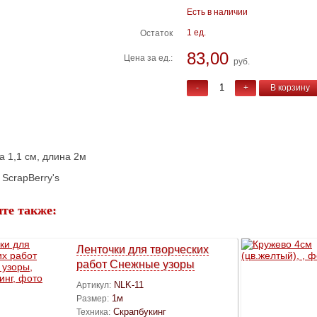
Есть в наличии
1 ед.
Остаток
83,00
Цена за ед.:
руб.
-
+
В корзину
 1,1 см, длина 2м
 ScrapBerry's
те также:
Ленточки для творческих
работ Снежные узоры
NLK-11
Артикул:
1м
Размер:
Скрапбукинг
Техника: