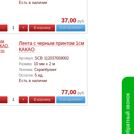
Есть в наличии
37,00
руб.
-
+
В корзину
В избранное
Лента с черным принтом 1см
КАКАО
SCB 112037659002
Артикул:
10 мм х 2 м
Размер:
Скрапбукинг
Техника:
5 ед.
Остаток:
Есть в наличии
77,00
руб.
Обратный звонок
-
+
В корзину
В избранное