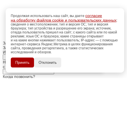
согласие
Продолжая использовать наш сайт, вы даете
на обработку файлов cookie и пользовательских данных
:
сведения о местоположении; тип и версия ОС; тип и версия
браузера; тип устройства и разрешение его экрана; источник,
откуда пользователь пришел на сайт; с какого сайта или по какой
рекламе; язык ОС и браузера; какие страницы открывает
и на какие кнопки нажимает пользователь; IP-адрес — с помощью
Закрыть
интернет-сервиса Яндекс.Метрика в целях функционирования
Заказ обратного звонка
сайта, проведения ретаргетинга, а также статистических
Имя Отчество:
исследований и обзоров.
регистрацию
Пройдите
для
использования
ПОЗЖЕ
Номер телефона:
Принять
Отклонить
дополнительных возможностей
с кодом города
сайта.
Когда позвонить?
Изменить число
Введите текст с картинки:
Я принимаю условия
политики конфиденциальности
Я даю согласие на
обработку персональных данных
Отправить заявку