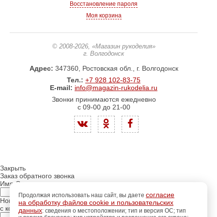
Восстановление пароля
Моя корзина
© 2008-2026
, «Магазин рукоделия»
г. Волгодонск
Адрес:
347360, Ростовская обл., г. Волгодонск
Тел.:
+7 928 102-83-75
E-mail:
info@magazin-rukodelia.ru
Звонки принимаются ежедневно
с 09-00 до 21-00
Закрыть
Заказ обратного звонка
Имя Отчество:
согласие
Продолжая использовать наш сайт, вы даете
Номер телефона:
на обработку файлов cookie и пользовательских
с кодом города
данных
: сведения о местоположении; тип и версия ОС; тип