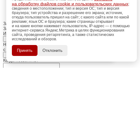
на обработку файлов cookie и пользовательских данных
:
сведения о местоположении; тип и версия ОС; тип и версия
браузера; тип устройства и разрешение его экрана; источник,
откуда пользователь пришел на сайт; с какого сайта или по какой
рекламе; язык ОС и браузера; какие страницы открывает
Закрыть
и на какие кнопки нажимает пользователь; IP-адрес — с помощью
Заказ обратного звонка
интернет-сервиса Яндекс.Метрика в целях функционирования
Имя Отчество:
сайта, проведения ретаргетинга, а также статистических
исследований и обзоров.
регистрацию
Пройдите
для
Номер телефона:
использования
ПОЗЖЕ
с кодом города
Принять
Отклонить
дополнительных возможностей
сайта.
Когда позвонить?
Изменить число
Введите текст с картинки:
Я принимаю условия
политики конфиденциальности
Я даю согласие на
обработку персональных данных
Отправить заявку