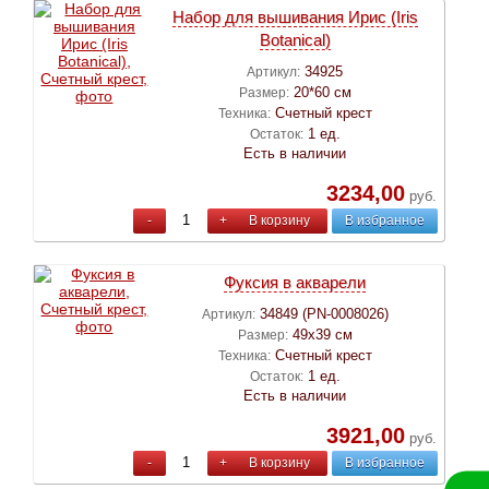
Набор для вышивания Ирис (Iris
Botanical)
34925
Артикул:
20*60 см
Размер:
Счетный крест
Техника:
1 ед.
Остаток:
Есть в наличии
3234,00
руб.
-
+
В корзину
В избранное
Фуксия в акварели
34849 (PN-0008026)
Артикул:
49х39 см
Размер:
Счетный крест
Техника:
1 ед.
Остаток:
Есть в наличии
3921,00
руб.
-
+
В корзину
В избранное