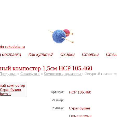
n-rukodelia.ru
и доставка
Как купить?
Скидки
Статьи
Отз
ный компостер 1,5см HCP 105.460
Продукция
»
Скрапбукинг
»
Компостеры, кримперы
»
Фигурный компостер
HCP 105.460
Артикул:
Размер:
Скрапбукинг
Техника:
Есть в наличии