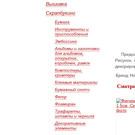
Вышивка
Скрапбукинг
Бумага
Инструменты и
приспособления
Эмбоссинг
Альбомы и заготовки
для альбомов,
Предна
открыток,
Рисунок,
коробочек, рамок
декориро
Компостеры,
кримперы
Бренд:
Ho
Клеевые материалы
Смотри
Бумажный скотч
Фетр
Фоамиран
Трафареты,
штампы и чернила
Декоративные
элементы