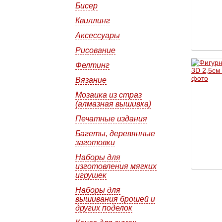
Бисер
Квиллинг
Аксессуары
Рисование
Фелтинг
Вязание
Мозаика из страз
(алмазная вышивка)
Печатные издания
Багеты, деревянные
заготовки
Наборы для
изготовления мягких
игрушек
Наборы для
вышивания брошей и
других поделок