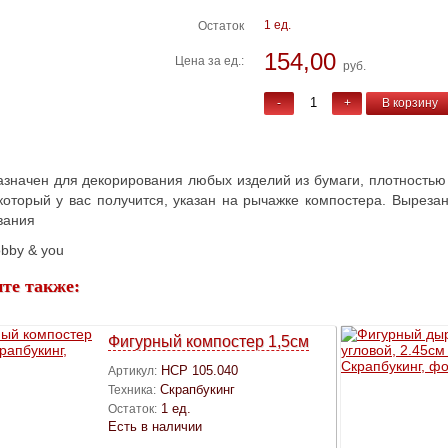
1 ед.
Остаток
154,00
Цена за ед.:
руб.
-
+
В корзину
значен для декорирования любых изделий из бумаги, плотностью н
 который у вас получится, указан на рычажке компостера. Вырез
вания
bby & you
те также:
Фигурный компостер 1,5см
HCP 105.040
Артикул:
Скрапбукинг
Техника:
1 ед.
Остаток:
Есть в наличии