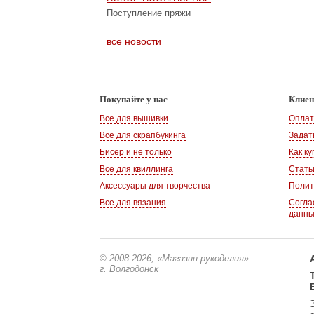
Поступление пряжи
все новости
Покупайте у нас
Клие
Все для вышивки
Оплат
Все для скрапбукинга
Задат
Бисер и не только
Как ку
Все для квиллинга
Стать
Аксессуары для творчества
Полит
Все для вязания
Согла
данн
© 2008-2026
, «Магазин рукоделия»
г. Волгодонск