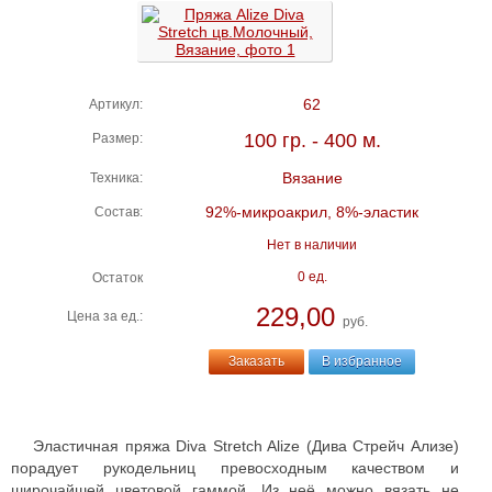
62
Артикул:
100 гр. - 400 м.
Размер:
Вязание
Техника:
92%-микроакрил, 8%-эластик
Состав:
Нет в наличии
0 ед.
Остаток
229,00
Цена за ед.:
руб.
Заказать
В избранное
Эластичная пряжа Diva Stretch Alize (Дива Стрейч Ализе)
порадует рукодельниц превосходным качеством и
широчайшей цветовой гаммой. Из неё можно вязать не