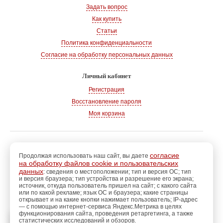
Задать вопрос
Как купить
Статьи
Политика конфиденциальности
Согласие на обработку персональных данных
Личный кабинет
Регистрация
Восстановление пароля
Моя корзина
© 2008-2026
, «Магазин рукоделия»
г. Волгодонск
согласие
Продолжая использовать наш сайт, вы даете
на обработку файлов cookie и пользовательских
Адрес:
347360, Ростовская обл., г. Волгодонск
данных
: сведения о местоположении; тип и версия ОС; тип
и версия браузера; тип устройства и разрешение его экрана;
Тел.:
+7 928 102-83-75
источник, откуда пользователь пришел на сайт; с какого сайта
E-mail:
info@magazin-rukodelia.ru
или по какой рекламе; язык ОС и браузера; какие страницы
Звонки принимаются ежедневно
открывает и на какие кнопки нажимает пользователь; IP-адрес
— с помощью интернет-сервиса Яндекс.Метрика в целях
с 09-00 до 21-00
функционирования сайта, проведения ретаргетинга, а также
статистических исследований и обзоров.
регистрацию
Пройдите
для