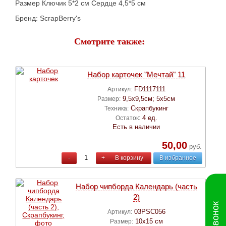
Размер Ключик 5*2 см Сердце 4,5*5 см
Бренд: ScrapBerry's
Смотрите также:
Набор карточек "Мечтай" 11
FD1117111
Артикул:
9,5х9,5см; 5х5см
Размер:
Скрапбукинг
Техника:
4 ед.
Остаток:
Есть в наличии
50,00
руб.
-
+
В корзину
В избранное
Набор чипборда Календарь (часть
2)
03PSC056
Артикул:
10х15 см
Размер: