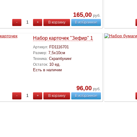
165,00
руб.
-
+
В корзину
В избранное
Набор карточек "Зефир" 1
FD1116701
Артикул:
7,5х10см
Размер:
Скрапбукинг
Техника:
10 ед.
Остаток:
Есть в наличии
96,00
руб.
-
+
В корзину
В избранное