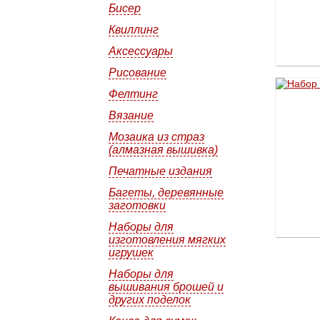
Бисер
Квиллинг
Аксессуары
Рисование
Фелтинг
Вязание
Мозаика из страз
(алмазная вышивка)
Печатные издания
Багеты, деревянные
заготовки
Наборы для
изготовления мягких
игрушек
Наборы для
вышивания брошей и
других поделок