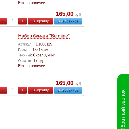
Есть в наличии
165,00
руб.
-
+
В корзину
В избранное
Набор бумаги "Be mine"
FD1006115
Артикул:
15х15 см
Размер:
Скрапбукинг
Техника:
17 ед.
Остаток:
Есть в наличии
165,00
руб.
-
+
В корзину
В избранное
Обратный звонок