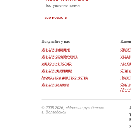
Поступление пряжи
все новости
Покупайте у нас
Клие
Все для вышивки
Оплат
Все для скрапбукинга
Задат
Бисер и не только
Как ку
Все для квиллинга
Стать
Аксессуары для творчества
Полит
Все для вязания
Согла
данн
© 2008-2026
, «Магазин рукоделия»
г. Волгодонск