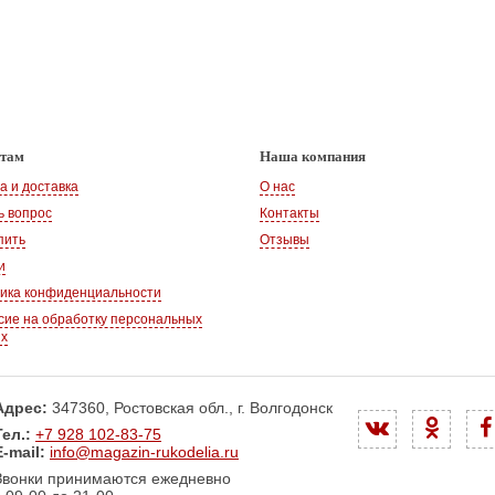
нтам
Наша компания
а и доставка
О нас
ь вопрос
Контакты
пить
Отзывы
и
ика конфиденциальности
сие на обработку персональных
ых
Адрес:
347360, Ростовская обл., г. Волгодонск
Тел.:
+7 928 102-83-75
E-mail:
info@magazin-rukodelia.ru
Звонки принимаются ежедневно