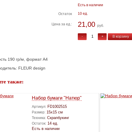
Есть в наличии
10 ед.
Остаток
21,00
Цена за ед.:
руб.
-
+
В корзину
сть 190 гр/м, формат А4
одитель: FLEUR design
те также:
Набор бумаги "Натюр"
FD1002515
Артикул:
15х15 см
Размер:
Скрапбукинг
Техника:
14 ед.
Остаток:
Есть в наличии