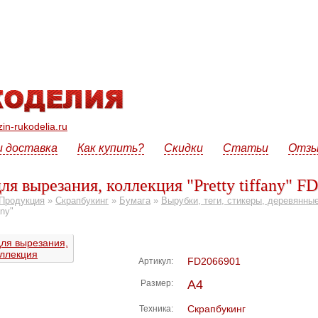
n-rukodelia.ru
и доставка
Как купить?
Скидки
Статьи
Отз
ля вырезания, коллекция "Pretty tiffany" F
Продукция
»
Скрапбукинг
»
Бумага
»
Вырубки, теги, стикеры, деревянны
any"
FD2066901
Артикул:
А4
Размер:
Скрапбукинг
Техника: