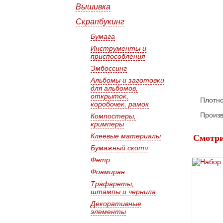
Вышивка
Скрапбукинг
Бумага
Инструменты и
приспособления
Эмбоссинг
Альбомы и заготовки
для альбомов,
открыток,
Плотно
коробочек, рамок
Произв
Компостеры,
кримперы
Клеевые материалы
Смотри
Бумажный скотч
Фетр
Фоамиран
Трафареты,
штампы и чернила
Декоративные
элементы