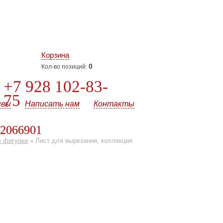
Корзина
0
Кол-во позиций:
+7 928 102-83-
75
ывы
Написать нам
Контакты
D2066901
е фигурки
»
Лист для вырезания, коллекция