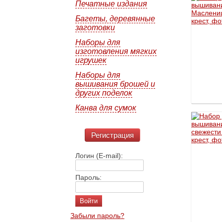
Печатные издания
Багеты, деревянные
заготовки
Наборы для
изготовления мягких
игрушек
Наборы для
вышивания брошей и
других поделок
Канва для сумок
Регистрация
Логин (E-mail):
Пароль:
Забыли пароль?