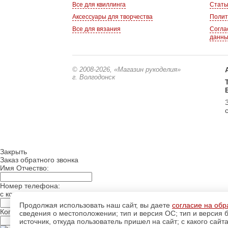
Все для квиллинга
Стать
Аксессуары для творчества
Полит
Все для вязания
Согла
данн
© 2008-2026
, «Магазин рукоделия»
г. Волгодонск
Закрыть
Заказ обратного звонка
Имя Отчество:
Номер телефона:
с кодом города
Продолжая использовать наш сайт, вы даете
согласие на обр
Когда позвонить?
сведения о местоположении; тип и версия ОС; тип и версия б
источник, откуда пользователь пришел на сайт; с какого сайт