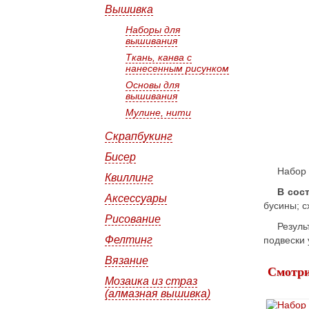
Вышивка
Наборы для
вышивания
Ткань, канва с
нанесенным рисунком
Основы для
вышивания
Мулине, нити
Скрапбукинг
Бисер
Набор 
Квиллинг
В сос
Аксессуары
бусины; с
Рисование
Резуль
Фелтинг
подвески
Вязание
Смотри
Мозаика из страз
(алмазная вышивка)