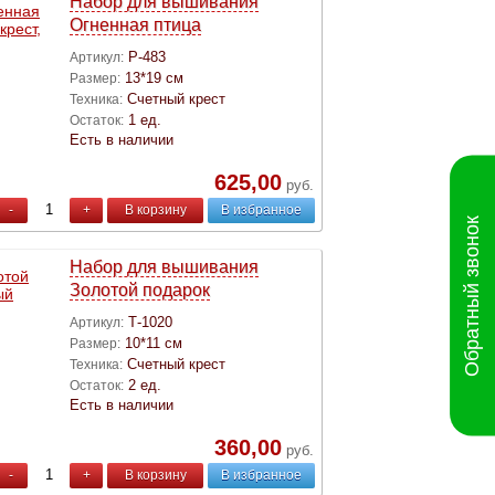
Набор для вышивания
Огненная птица
Р-483
Артикул:
13*19 см
Размер:
Счетный крест
Техника:
1 ед.
Остаток:
Есть в наличии
625,00
руб.
-
+
В корзину
В избранное
Обратный звонок
Набор для вышивания
Золотой подарок
Т-1020
Артикул:
10*11 см
Размер:
Счетный крест
Техника:
2 ед.
Остаток:
Есть в наличии
360,00
руб.
-
+
В корзину
В избранное