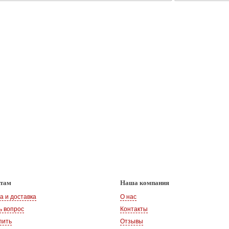
нтам
Наша компания
а и доставка
О нас
ь вопрос
Контакты
пить
Отзывы