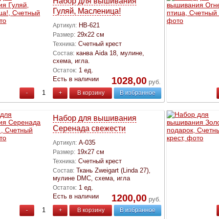
Набор для вышивания
Гуляй, Масленица!
НВ-621
Артикул:
29х22 см
Размер:
Счетный крест
Техника:
канва Aida 18, мулине,
Состав:
схема, игла.
1 ед.
Остаток:
Есть в наличии
1028,00
руб.
-
+
В корзину
В избранное
Набор для вышивания
Серенада свежести
А-035
Артикул:
19х27 см
Размер:
Счетный крест
Техника:
Ткань Zweigart (Linda 27),
Состав:
мулине DMC, схема, игла
1 ед.
Остаток:
Есть в наличии
1200,00
руб.
-
+
В корзину
В избранное