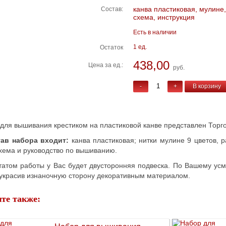
канва пластиковая, мулине,
Состав:
схема, инструкция
Есть в наличии
1 ед.
Остаток
438,00
Цена за ед.:
руб.
-
+
В корзину
для вышивания крестиком на пластиковой канве представлен Тор
тав набора входит:
канва пластиковая; нитки мулине 9 цветов, р
хема и руководство по вышиванию.
татом работы у Вас будет двусторонняя подвеска. По Вашему ус
 украсив изнаночную сторону декоративным материалом.
те также: