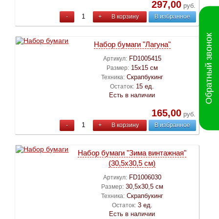
297,00
руб.
-
+
В корзину
В избранное
Обратный звонок
Набор бумаги "Лагуна"
FD1005415
Артикул:
15х15 см
Размер:
Скрапбукинг
Техника:
15 ед.
Остаток:
Есть в наличии
165,00
руб.
-
+
В корзину
В избранное
Набор бумаги "Зима винтажная"
(30,5х30,5 см)
FD1006030
Артикул:
30,5х30,5 см
Размер:
Скрапбукинг
Техника:
3 ед.
Остаток:
Есть в наличии