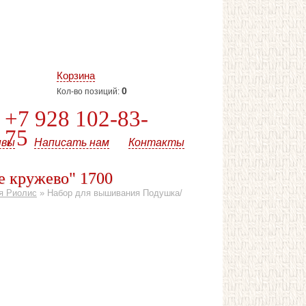
Корзина
0
Кол-во позиций:
+7 928 102-83-
75
ывы
Написать нам
Контакты
е кружево" 1700
я Риолис
»
Набор для вышивания Подушка/