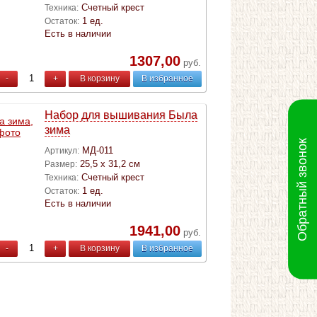
Счетный крест
Техника:
1 ед.
Остаток:
Есть в наличии
1307,00
руб.
-
+
В корзину
В избранное
Набор для вышивания Была
зима
Обратный звонок
МД-011
Артикул:
25,5 х 31,2 см
Размер:
Счетный крест
Техника:
1 ед.
Остаток:
Есть в наличии
1941,00
руб.
-
+
В корзину
В избранное