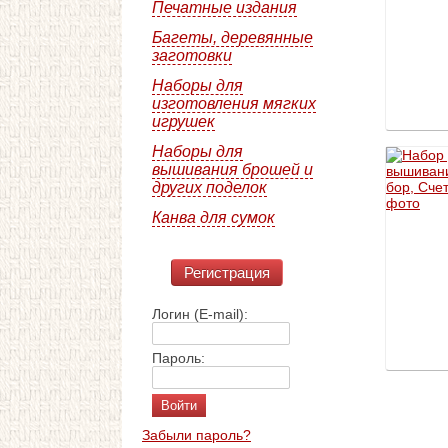
Печатные издания
Багеты, деревянные
заготовки
Наборы для
изготовления мягких
игрушек
Наборы для
вышивания брошей и
других поделок
Канва для сумок
Регистрация
Логин (E-mail):
Пароль:
Забыли пароль?