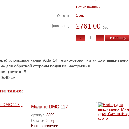
Есть в наличии
1 ед.
Остаток
2761,00
Цена за ед.:
руб.
-
+
В корзину
оре:
хлопковая канва Aida 14 темно-серая, нитки для вышивания 
ань для обратной стороны подушки, инструкция.
во цветов:
5.
0х40 см.
те также:
Мулине DMC 117
3859
Артикул:
3 ед.
Остаток:
Есть в наличии