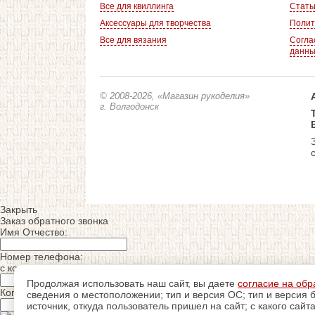
Все для квиллинга
Стать
Аксессуары для творчества
Полит
Все для вязания
Согла
данн
© 2008-2026
, «Магазин рукоделия»
г. Волгодонск
Закрыть
Заказ обратного звонка
Имя Отчество:
Номер телефона:
с кодом города
Продолжая использовать наш сайт, вы даете
согласие на обр
Когда позвонить?
сведения о местоположении; тип и версия ОС; тип и версия б
источник, откуда пользователь пришел на сайт; с какого сайт