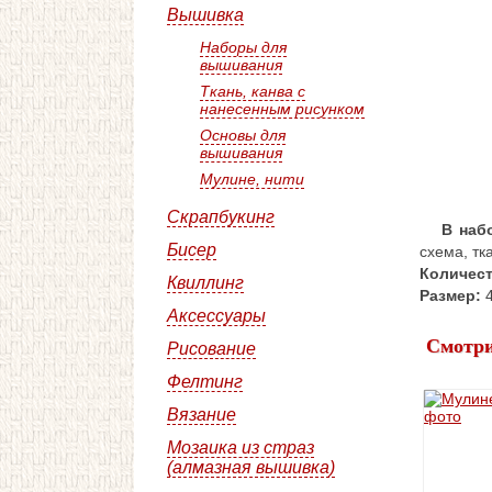
Вышивка
Наборы для
вышивания
Ткань, канва с
нанесенным рисунком
Основы для
вышивания
Мулине, нити
Скрапбукинг
В наб
Бисер
схема, тк
Количест
Квиллинг
Размер:
4
Аксессуары
Смотри
Рисование
Фелтинг
Вязание
Мозаика из страз
(алмазная вышивка)