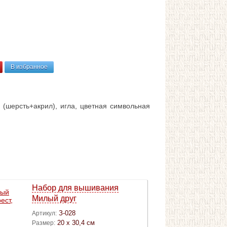
В избранное
(шерсть+акрил), игла, цветная символьная
Набор для вышивания
Милый друг
З-028
Артикул:
20 х 30,4 см
Размер: