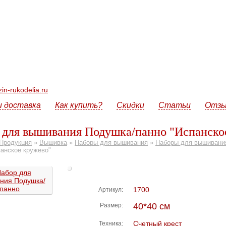
n-rukodelia.ru
и доставка
Как купить?
Скидки
Статьи
Отз
 для вышивания Подушка/панно "Испанско
Продукция
»
Вышивка
»
Наборы для вышивания
»
Наборы для вышивани
панское кружево"
1700
Артикул:
40*40 см
Размер:
Счетный крест
Техника: