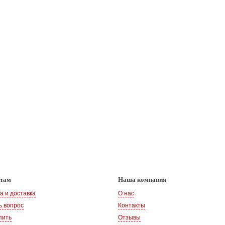
нтам
Наша компания
а и доставка
О нас
ь вопрос
Контакты
пить
Отзывы