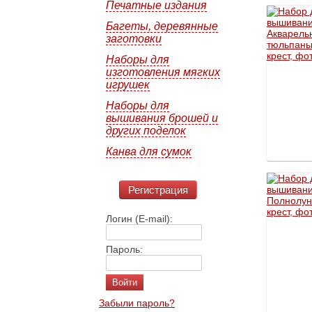
Печатные издания
Багеты, деревянные
заготовки
Наборы для
изготовления мягких
игрушек
Наборы для
вышивания брошей и
других поделок
Канва для сумок
Регистрация
Логин (E-mail):
Пароль:
Забыли пароль?