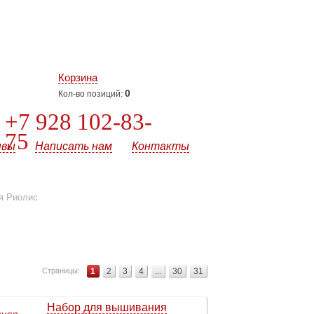
Корзина
0
Кол-во позиций:
+7 928 102-83-
75
ывы
Написать нам
Контакты
я Риолис
Страницы:
1
2
3
4
...
30
31
Набор для вышивания