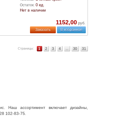
0 ед.
Остаток:
Нет в наличии
1152,00
руб.
Заказать
В избранное
Страницы:
1
2
3
4
...
30
31
с. Наш ассортимент включает дизайны,
28 102-83-75.