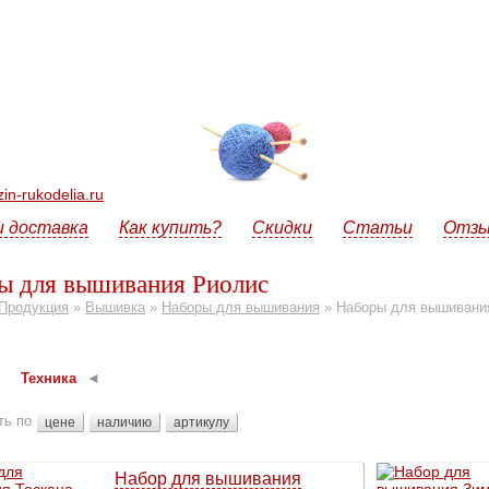
n-rukodelia.ru
и доставка
Как купить?
Скидки
Статьи
Отз
ы для вышивания Риолис
Продукция
»
Вышивка
»
Наборы для вышивания
»
Наборы для вышивани
Техника
ть по
цене
наличию
артикулу
Набор для вышивания