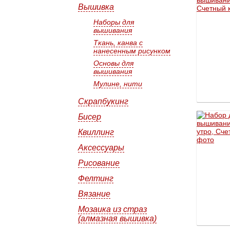
Вышивка
Наборы для
вышивания
Ткань, канва с
нанесенным рисунком
Основы для
вышивания
Мулине, нити
Скрапбукинг
Бисер
Квиллинг
Аксессуары
Рисование
Фелтинг
Вязание
Мозаика из страз
(алмазная вышивка)