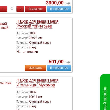
3900,00
руб.
-
+
В корзину
В избранное
Набор для вышивания
Русский той-терьер
1000
Артикул:
25х25 см
Размер:
Счетный крест
Техника:
0 ед.
Остаток:
Нет в наличии
501,00
руб.
Заказать
В избранное
Набор для вышивания
Игольница "Мухомор
Обратный звонок
1002
Артикул:
10х11 см
Размер:
Счетный крест
Техника:
0 ед.
Остаток: