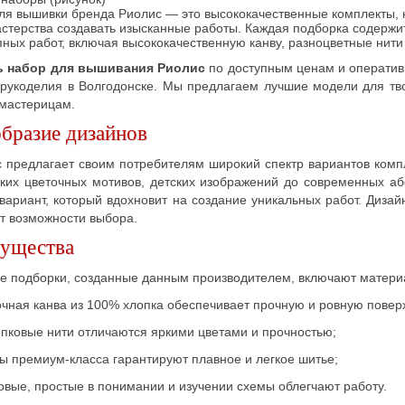
ля вышивки бренда Риолис — это высококачественные комплекты, 
стерства создавать изысканные работы. Каждая подборка содержи
ных работ, включая высококачественную канву, разноцветные нити
ь набор для вышивания Риолис
по доступным ценам и оператив
 рукоделия в Волгодонске. Мы предлагаем лучшие модели для тво
мастерицам.
бразие дизайнов
 предлагает своим потребителям широкий спектр вариантов комп
ских цветочных мотивов, детских изображений до современных а
ариант, который вдохновит на создание уникальных работ. Дизай
т возможности выбора.
ущества
е подборки, созданные данным производителем, включают материа
ная канва из 100% хлопка обеспечивает прочную и ровную повер
ковые нити отличаются яркими цветами и прочностью;
 премиум-класса гарантируют плавное и легкое шитье;
вые, простые в понимании и изучении схемы облегчают работу.