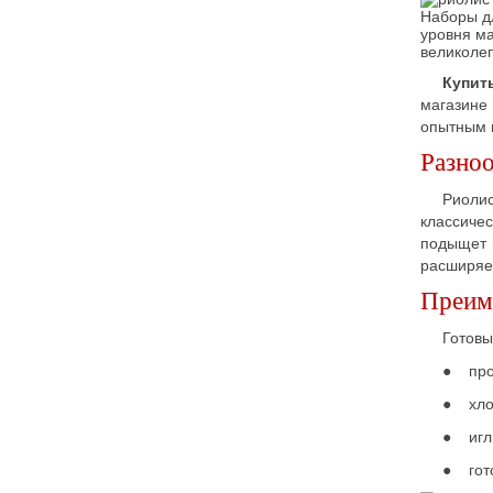
Наборы д
уровня ма
великолеп
Купит
магазине
опытным 
Разноо
Риолис
классиче
подыщет в
расширяе
Преим
Готовы
● проч
● хлоп
● иглы
● гото